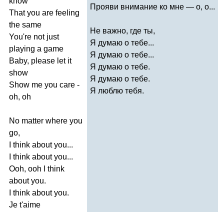
know
Прояви внимание ко мне — о, о...
That
you
are
feeling
the
same
Не важно, где ты,
You're
not
just
Я думаю о тебе...
playing
a
game
Я думаю о тебе...
Baby
,
please
let
it
Я думаю о тебе.
show
Я думаю о тебе.
Show
me
you
care
-
Я люблю тебя.
oh
,
oh
No
matter
where
you
go
,
I
think
about
you
...
I
think
about
you
...
Ooh
,
ooh
I
think
about
you
.
I
think
about
you
.
Je
t'aime