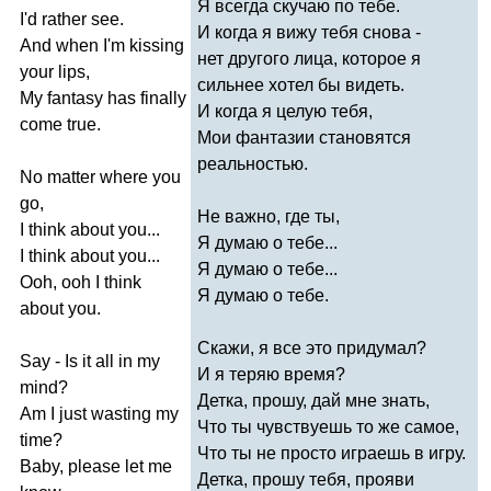
Я всегда скучаю по тебе.
I'd
rather
see
.
И когда я вижу тебя снова -
And
when
I'm
kissing
нет другого лица, которое я
your
lips
,
сильнее хотел бы видеть.
My
fantasy
has
finally
И когда я целую тебя,
come
true
.
Мои фантазии становятся
реальностью.
No
matter
where
you
go
,
Не важно, где ты,
I
think
about
you
...
Я думаю о тебе...
I
think
about
you
...
Я думаю о тебе...
Ooh
,
ooh
I
think
Я думаю о тебе.
about
you
.
Скажи, я все это придумал?
Say
-
Is
it
all
in
my
И я теряю время?
mind
?
Детка, прошу, дай мне знать,
Am
I
just
wasting
my
Что ты чувствуешь то же самое,
time
?
Что ты не просто играешь в игру.
Baby
,
please
let
me
Детка, прошу тебя, прояви