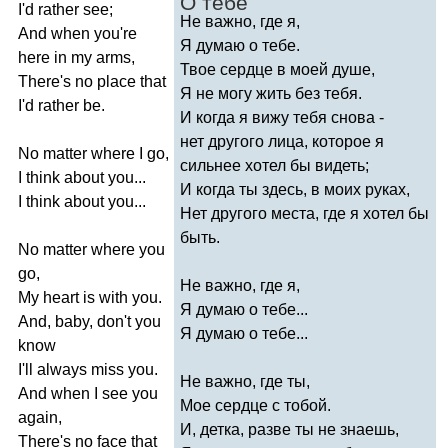
О тебе
I'd
rather
see
;
Не важно, где я,
And
when
you're
Я думаю о тебе.
here
in
my
arms
,
Твое сердце в моей душе,
There's
no
place
that
Я не могу жить без тебя.
I'd
rather
be
.
И когда я вижу тебя снова -
нет другого лица, которое я
No
matter
where
I
go
,
сильнее хотел бы видеть;
I
think
about
you
...
И когда ты здесь, в моих руках,
I
think
about
you
...
Нет другого места, где я хотел бы
быть.
No
matter
where
you
go
,
Не важно, где я,
My
heart
is
with
you
.
Я думаю о тебе...
And
,
baby
,
don't
you
Я думаю о тебе...
know
I'll
always
miss
you
.
Не важно, где ты,
And
when
I
see
you
Мое сердце с тобой.
again
,
И, детка, разве ты не знаешь,
There's
no
face
that