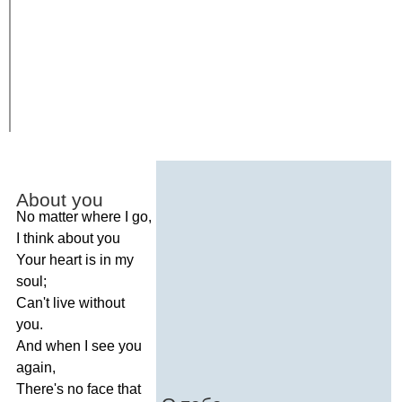
About
you
No
matter
where
I
go
,
I
think
about
you
Your
heart
is
in
my
soul
;
Can't
live
without
you
.
And
when
I
see
you
again
,
There's
no
face
that