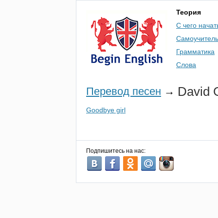
Теория
С чего начат
Самоучител
Грамматика
Слова
David
Перевод песен
→
Goodbye girl
Подпишитесь на нас: