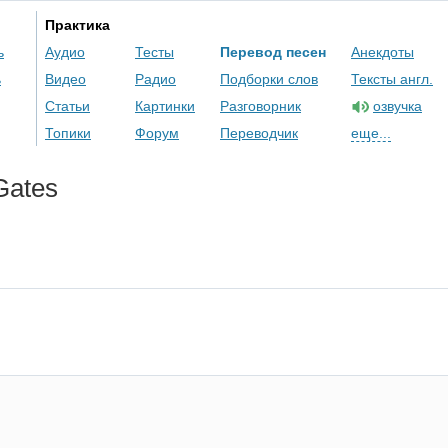
Практика
ь
Аудио
Тесты
Перевод песен
Анекдоты
ь
Видео
Радио
Подборки слов
Тексты англ.
Статьи
Картинки
Разговорник
озвучка
Топики
Форум
Переводчик
еще...
Gates