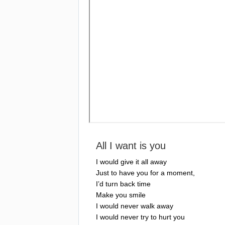
All
I
want
is
you
I
would
give
it
all
away
Just
to
have
you
for
a
moment
,
I
’
d
turn
back
time
Make
you
smile
I
would
never
walk
away
I
would
never
try
to
hurt
you