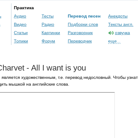
Практика
ь
Аудио
Тесты
Перевод песен
Анекдоты
ь
Видео
Радио
Подборки слов
Тексты англ.
Статьи
Картинки
Разговорник
озвучка
Топики
Форум
Переводчик
еще...
Charvet
-
All
I
want
is
you
 является художественным, т.е. перевод недословный. Чтобы узнат
ить мышкой на английские слова.