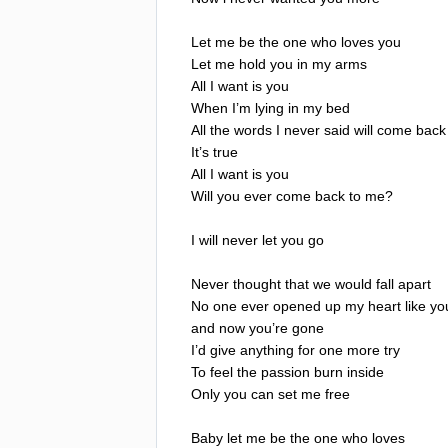
Let
me
be
the
one
who
loves
you
Let
me
hold
you
in
my
arms
All
I
want
is
you
When
I
’
m
lying
in
my
bed
All
the
words
I
never
said
will
come
back
It
’
s
true
All
I
want
is
you
Will
you
ever
come
back
to
me
?
I
will
never
let
you
go
Never
thought
that
we
would
fall
apart
No
one
ever
opened
up
my
heart
like
yo
and
now
you
’
re
gone
I
’
d
give
anything
for
one
more
try
To
feel
the
passion
burn
inside
Only
you
can
set
me
free
Baby
let
me
be
the
one
who
loves