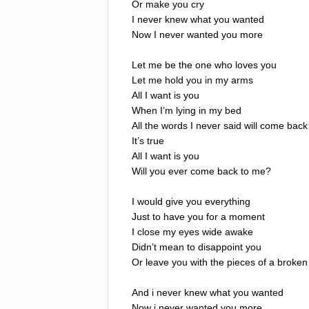
Or
make
you
cry
I
never
knew
what
you
wanted
Now
I
never
wanted
you
more
Let
me
be
the
one
who
loves
you
Let
me
hold
you
in
my
arms
All
I
want
is
you
When
I
’
m
lying
in
my
bed
All
the
words
I
never
said
will
come
back
It
’
s
true
All
I
want
is
you
Will
you
ever
come
back
to
me
?
I
would
give
you
everything
Just
to
have
you
for
a
moment
I
close
my
eyes
wide
awake
Didn
’
t
mean
to
disappoint
you
Or
leave
you
with
the
pieces
of
a
broken
And
i
never
knew
what
you
wanted
Now
i
never
wanted
you
more