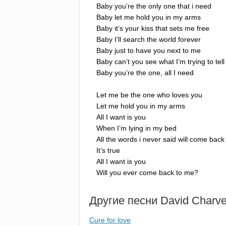
Baby
you
’
re
the
only
one
that
i
need
Baby
let
me
hold
you
in
my
arms
Baby
it
’
s
your
kiss
that
sets
me
free
Baby
I
’
ll
search
the
world
forever
Baby
just
to
have
you
next
to
me
Baby
can
’
t
you
see
what
I
’
m
trying
to
tell
Baby
you
’
re
the
one
,
all
I
need
Let
me
be
the
one
who
loves
you
Let
me
hold
you
in
my
arms
All
I
want
is
you
When
I
’
m
lying
in
my
bed
All
the
words
i
never
said
will
come
back
It
’
s
true
All
I
want
is
you
Will
you
ever
come
back
to
me
?
Другие песни
David
Charve
Cure for love