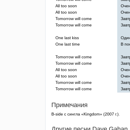
All
too
soon
Очен
All
too
soon
Очен
Tomorrow
will
come
Завт
Tomorrow
will
come
Завт
One
last
kiss
Один
One
last
time
В по
Tomorrow
will
come
Завт
Tomorrow
will
come
Завт
All
too
soon
Очен
All
too
soon
Очен
Tomorrow
will
come
Завт
Tomorrow
will
come
Завт
Примечания
B-side
с сингла «
Kingdom
» (2007 г.).
Другие песни
Dave
Gahan