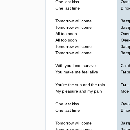
One
last
kiss
Один
One
last
time
В по
Tomorrow
will
come
Завт
Tomorrow
will
come
Завт
All
too
soon
Очен
All
too
soon
Очен
Tomorrow
will
come
Завт
Tomorrow
will
come
Завт
With
you
I
can
survive
С то
You
make
me
feel
alive
Ты з
You're
the
sun
and
the
rain
Ты –
My
pleasure
and
my
pain
Мое 
One
last
kiss
Один
One
last
time
В по
Tomorrow
will
come
Завт
Tomorrow
will
come
Завт