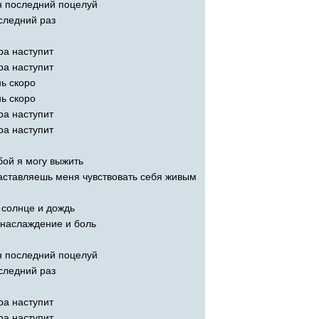
 последний поцелуй
следний раз
ра наступит
ра наступит
ь скоро
ь скоро
ра наступит
ра наступит
бой я могу выжить
аставляешь меня чувствовать себя живым
 солнце и дождь
наслаждение и боль
 последний поцелуй
следний раз
ра наступит
ра наступит