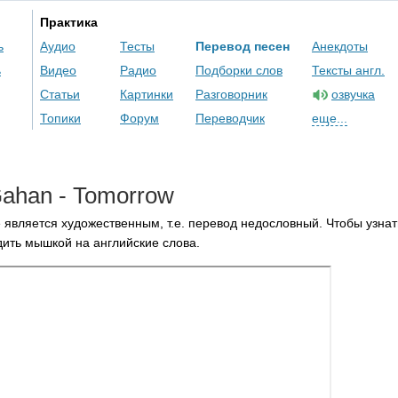
Практика
ь
Аудио
Тесты
Перевод песен
Анекдоты
ь
Видео
Радио
Подборки слов
Тексты англ.
Статьи
Картинки
Разговорник
озвучка
Топики
Форум
Переводчик
еще...
ahan
-
Tomorrow
 является художественным, т.е. перевод недословный. Чтобы узнат
ить мышкой на английские слова.