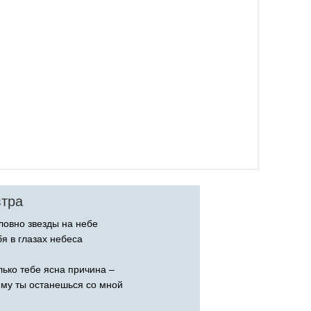
втра
ловно звезды на небе
бя в глазах небеса
лько тебе ясна причина –
му ты останешься со мной