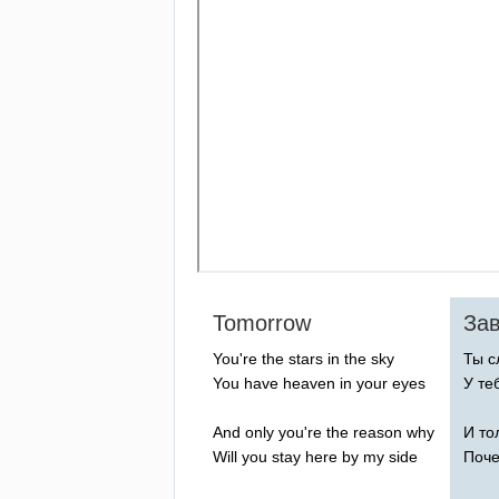
Tomorrow
За
You're
the
stars
in
the
sky
Ты с
You
have
heaven
in
your
eyes
У те
And
only
you're
the
reason
why
И то
Will
you
stay
here
by
my
side
Поче