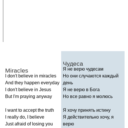
Чудеса
Я не верю чудесам
Miracles
I
don't
believe
in
miracles
Но они случаются каждый
And
they
happen
everyday
день
I
don't
believe
in
Jesus
Я не верю в Бога
But
I'm
praying
anyway
Но все равно я молюсь
I
want
to
accept
the
truth
Я хочу принять истину
I
really
do
,
I
believe
Я действительно хочу, я
Just
afraid
of
losing
you
верю