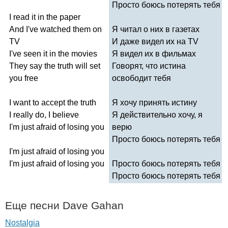
Просто боюсь потерять тебя
I
read
it
in
the
paper
And
I've
watched
them
on
Я читал о них в газетах
TV
И даже видел их на
TV
I've
seen
it
in
the
movies
Я видел их в фильмах
They
say
the
truth
will
set
Говорят, что истина
you
free
освободит тебя
I
want
to
accept
the
truth
Я хочу принять истину
I
really
do
,
I
believe
Я действительно хочу, я
I'm
just
afraid
of
losing
you
верю
Просто боюсь потерять тебя
I'm
just
afraid
of
losing
you
I'm
just
afraid
of
losing
you
Просто боюсь потерять тебя
Просто боюсь потерять тебя
Еще песни
Dave
Gahan
Nostalgia