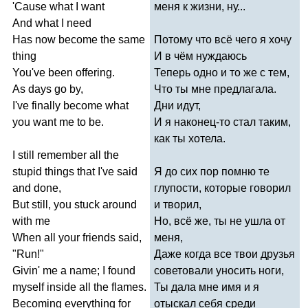
'
Cause
what
I
want
меня к жизни, ну...
And
what
I
need
Has
now
become
the
same
Потому что всё чего я хочу
thing
И в чём нуждаюсь
You've
been
offering
.
Теперь одно и то же с тем,
As
days
go
by
,
Что ты мне предлагала.
I've
finally
become
what
Дни идут,
you
want
me
to
be
.
И я наконец-то стал таким,
как ты хотела.
I
still
remember
all
the
stupid
things
that
I've
said
Я до сих пор помню те
and
done
,
глупости, которые говорил
But
still
,
you
stuck
around
и творил,
with
me
Но, всё же, ты не ушла от
When
all
your
friends
said
,
меня,
"
Run
!"
Даже когда все твои друзья
Givin'
me
a
name
;
I
found
советовали уносить ноги,
myself
inside
all
the
flames
.
Ты дала мне имя и я
Becoming
everything
for
отыскал себя среди