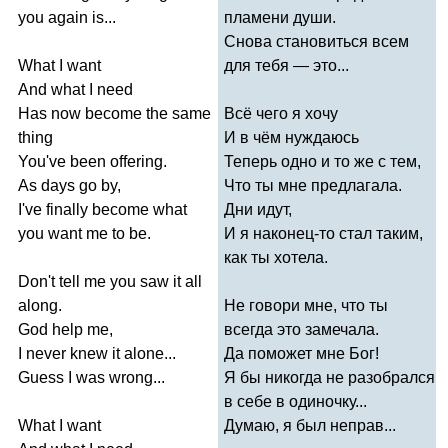
you
again
is
...
пламени души.
Снова становиться всем
What
I
want
для тебя — это...
And
what
I
need
Has
now
become
the
same
Всё чего я хочу
thing
И в чём нуждаюсь
You've
been
offering
.
Теперь одно и то же с тем,
As
days
go
by
,
Что ты мне предлагала.
I've
finally
become
what
Дни идут,
you
want
me
to
be
.
И я наконец-то стал таким,
как ты хотела.
Don't
tell
me
you
saw
it
all
along
.
Не говори мне, что ты
God
help
me
,
всегда это замечала.
I
never
knew
it
alone
...
Да поможет мне Бог!
Guess
I
was
wrong
...
Я бы никогда не разобрался
в себе в одиночку...
What
I
want
Думаю, я был неправ...