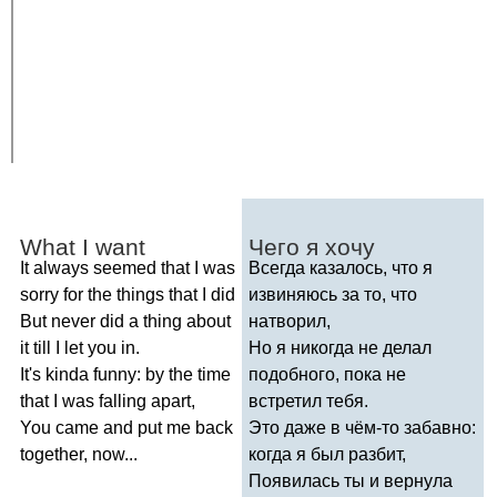
What
I
want
Чего я хочу
It
always
seemed
that
I
was
Всегда казалось, что я
sorry
for
the
things
that
I
did
извиняюсь за то, что
But
never
did
a
thing
about
натворил,
it
till
I
let
you
in
.
Но я никогда не делал
It's
kinda
funny
:
by
the
time
подобного, пока не
that
I
was
falling
apart
,
встретил тебя.
You
came
and
put
me
back
Это даже в чём-то забавно:
together
,
now
...
когда я был разбит,
Появилась ты и вернула