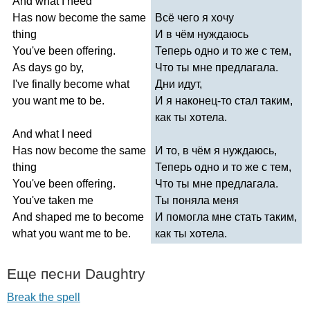
And
what
I
need
Has
now
become
the
same
Всё чего я хочу
thing
И в чём нуждаюсь
You've
been
offering
.
Теперь одно и то же с тем,
As
days
go
by
,
Что ты мне предлагала.
I've
finally
become
what
Дни идут,
you
want
me
to
be
.
И я наконец-то стал таким,
как ты хотела.
And
what
I
need
Has
now
become
the
same
И то, в чём я нуждаюсь,
thing
Теперь одно и то же с тем,
You've
been
offering
.
Что ты мне предлагала.
You've
taken
me
Ты поняла меня
And
shaped
me
to
become
И помогла мне стать таким,
what
you
want
me
to
be
.
как ты хотела.
Еще песни
Daughtry
Break the spell