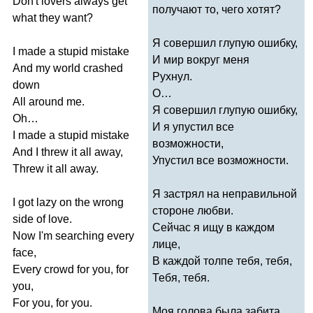
Don't
lovers
always
get
получают то, чего хотят?
what
they
want
?
Я совершил глупую ошибку,
I
made
a
stupid
mistake
И мир вокруг меня
And
my
world
crashed
Рухнул.
down
О…
All
around
me
.
Я совершил глупую ошибку,
Oh
…
И я упустил все
I
made
a
stupid
mistake
возможности,
And
I
threw
it
all
away
,
Упустил все возможности.
Threw
it
all
away
.
Я застрял на неправильной
I
got
lazy
on
the
wrong
стороне любви.
side
of
love
.
Сейчас я ищу в каждом
Now
I'm
searching
every
лице,
face
,
В каждой толпе тебя, тебя,
Every
crowd
for
you
,
for
Тебя, тебя.
you
,
For
you
,
for
you
.
Моя голова была забита