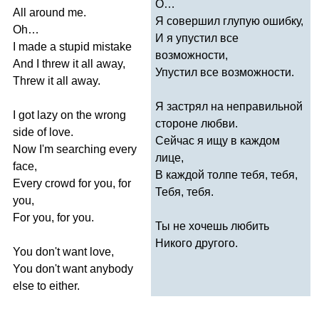
О…
All
around
me
.
Я совершил глупую ошибку,
Oh
…
И я упустил все
I
made
a
stupid
mistake
возможности,
And
I
threw
it
all
away
,
Упустил все возможности.
Threw
it
all
away
.
Я застрял на неправильной
I
got
lazy
on
the
wrong
стороне любви.
side
of
love
.
Сейчас я ищу в каждом
Now
I'm
searching
every
лице,
face
,
В каждой толпе тебя, тебя,
Every
crowd
for
you
,
for
Тебя, тебя.
you
,
For
you
,
for
you
.
Ты не хочешь любить
Никого другого.
You
don't
want
love
,
You
don't
want
anybody
else
to
either
.