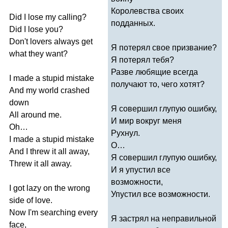
Королевства своих
Did
I
lose
my
calling
?
подданных.
Did
I
lose
you
?
Don't
lovers
always
get
Я потерял свое призвание?
what
they
want
?
Я потерял тебя?
Разве любящие всегда
I
made
a
stupid
mistake
получают то, чего хотят?
And
my
world
crashed
down
Я совершил глупую ошибку,
All
around
me
.
И мир вокруг меня
Oh
…
Рухнул.
I
made
a
stupid
mistake
О…
And
I
threw
it
all
away
,
Я совершил глупую ошибку,
Threw
it
all
away
.
И я упустил все
возможности,
I
got
lazy
on
the
wrong
Упустил все возможности.
side
of
love
.
Now
I'm
searching
every
Я застрял на неправильной
face
,