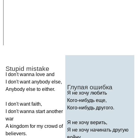
Stupid
mistake
I
don't
wanna
love
and
I
don't
want
anybody
else
,
Глупая ошибка
Anybody
else
to
either
.
Я не хочу любить
Кого-нибудь еще,
I
don't
want
faith
,
Кого-нибудь другого.
I
don't
wanna
start
another
war
Я не хочу верить,
A
kingdom
for
my
crowd
of
Я не хочу начинать другую
believers
.
войну