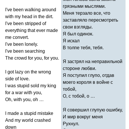
грязными мыслями.
I've
been
walking
around
Меня терзало все, что
with
my
head
in
the
dirt
.
заставляло пересмотреть
I've
been
stripped
of
свои взгляды.
everything
that
ever
made
Я был одинок.
me
convert
.
Я искал
I've
been
lonely
.
В толпе тебя, тебя.
I've
been
searching
The
crowd
for
you
,
for
you
.
Я застрял на неправильной
стороне любви.
I
got
lazy
on
the
wrong
Я поступил глупо, отдав
side
of
love
.
моего короля в войне с
I
was
stupid
sold
my
king
тобой,
for
a
war
with
you
,
О, с тобой, о …
Oh
,
with
you
,
oh
…
Я совершил глупую ошибку,
I
made
a
stupid
mistake
И мир вокруг меня
And
my
world
crashed
Рухнул.
down