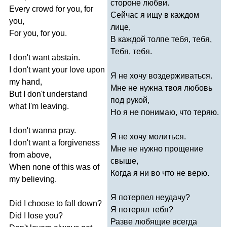
стороне любви.
Every
crowd
for
you
,
for
Сейчас я ищу в каждом
you
,
лице,
For
you
,
for
you
.
В каждой толпе тебя, тебя,
Тебя, тебя.
I
don't
want
abstain
.
I
don't
want
your
love
upon
Я не хочу воздерживаться.
my
hand
,
Мне не нужна твоя любовь
But
I
don't
understand
под рукой,
what
I'm
leaving
.
Но я не понимаю, что теряю.
I
don't
wanna
pray
.
Я не хочу молиться.
I
don't
want
a
forgiveness
Мне не нужно прощение
from
above
,
свыше,
When
none
of
this
was
of
Когда я ни во что не верю.
my
believing
.
Я потерпел неудачу?
Did
I
choose
to
fall
down
?
Я потерял тебя?
Did
I
lose
you
?
Разве любящие всегда