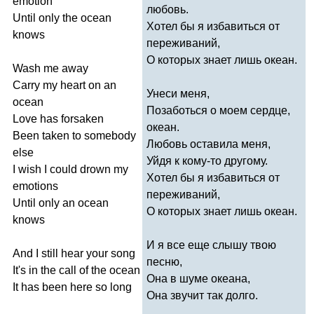
emotion
любовь.
Until
only
the
ocean
Хотел бы я избавиться от
knows
переживаний,
О которых знает лишь океан.
Wash
me
away
Carry
my
heart
on
an
Унеси меня,
ocean
Позаботься о моем сердце,
Love
has
forsaken
океан.
Been
taken
to
somebody
Любовь оставила меня,
else
Уйдя к кому-то другому.
I
wish
I
could
drown
my
Хотел бы я избавиться от
emotions
переживаний,
Until
only
an
ocean
О которых знает лишь океан.
knows
И я все еще слышу твою
And
I
still
hear
your
song
песню,
It's
in
the
call
of
the
ocean
Она в шуме океана,
It
has
been
here
so
long
Она звучит так долго.