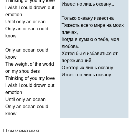
Thinking
of
you
my
love
Известно лишь океану...
I
wish
I
could
drown
out
emotion
Только океану известна
Until
only
an
ocean
Тяжесть всего мира на моих
Only
an
ocean
could
плечах,
know
Когда я думаю о тебе, моя
любовь.
Only
an
ocean
could
Хотел бы я избавиться от
know
переживаний,
The
weight
of
the
world
О которых лишь океану...
on
my
shoulders
Известно лишь океану...
Thinking
of
you
my
love
I
wish
I
could
drown
out
emotion
Until
only
an
ocean
Only
an
ocean
could
know
Примечания