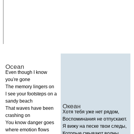
Ocean
Even
though
I
know
you're
gone
The
memory
lingers
on
I
see
your
footsteps
on
a
sandy
beach
Океан
That
waves
have
been
Хотя тебя уже нет рядом,
crashing
on
Воспоминания не отпускают.
You
know
danger
goes
Я вижу на песке твои следы,
where
emotion
flows
Которые смывают волны.