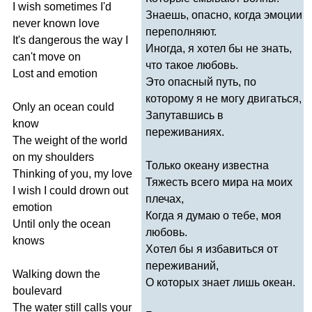
I
wish
sometimes
I'd
Знаешь, опасно, когда эмоции
never
known
love
переполняют.
It's
dangerous
the
way
I
Иногда, я хотел бы не знать,
can't
move
on
что такое любовь.
Lost
and
emotion
Это опасный путь, по
которому я не могу двигаться,
Only
an
ocean
could
Запутавшись в
know
переживаниях.
The
weight
of
the
world
on
my
shoulders
Только океану известна
Thinking
of
you
,
my
love
Тяжесть всего мира на моих
I
wish
I
could
drown
out
плечах,
emotion
Когда я думаю о тебе, моя
Until
only
the
ocean
любовь.
knows
Хотел бы я избавиться от
переживаний,
Walking
down
the
О которых знает лишь океан.
boulevard
The
water
still
calls
your