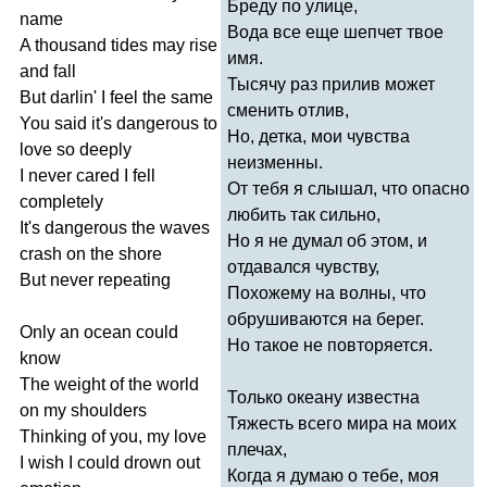
Бреду по улице,
name
Вода все еще шепчет твое
A
thousand
tides
may
rise
имя.
and
fall
Тысячу раз прилив может
But
darlin'
I
feel
the
same
сменить отлив,
You
said
it's
dangerous
to
Но, детка, мои чувства
love
so
deeply
неизменны.
I
never
cared
I
fell
От тебя я слышал, что опасно
completely
любить так сильно,
It's
dangerous
the
waves
Но я не думал об этом, и
crash
on
the
shore
отдавался чувству,
But
never
repeating
Похожему на волны, что
обрушиваются на берег.
Only
an
ocean
could
Но такое не повторяется.
know
The
weight
of
the
world
Только океану известна
on
my
shoulders
Тяжесть всего мира на моих
Thinking
of
you
,
my
love
плечах,
I
wish
I
could
drown
out
Когда я думаю о тебе, моя