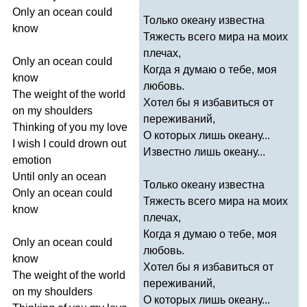
Only
an
ocean
could
Только океану известна
know
Тяжесть всего мира на моих
плечах,
Only
an
ocean
could
Когда я думаю о тебе, моя
know
любовь.
The
weight
of
the
world
Хотел бы я избавиться от
on
my
shoulders
переживаний,
Thinking
of
you
my
love
О которых лишь океану...
I
wish
I
could
drown
out
Известно лишь океану...
emotion
Until
only
an
ocean
Только океану известна
Only
an
ocean
could
Тяжесть всего мира на моих
know
плечах,
Когда я думаю о тебе, моя
Only
an
ocean
could
любовь.
know
Хотел бы я избавиться от
The
weight
of
the
world
переживаний,
on
my
shoulders
О которых лишь океану...