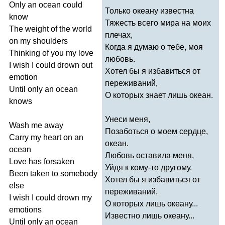
Only
an
ocean
could
Только океану известна
know
Тяжесть всего мира на моих
The
weight
of
the
world
плечах,
on
my
shoulders
Когда я думаю о тебе, моя
Thinking
of
you
my
love
любовь.
I
wish
I
could
drown
out
Хотел бы я избавиться от
emotion
переживаний,
Until
only
an
ocean
О которых знает лишь океан.
knows
Унеси меня,
Wash
me
away
Позаботься о моем сердце,
Carry
my
heart
on
an
океан.
ocean
Любовь оставила меня,
Love
has
forsaken
Уйдя к кому-то другому.
Been
taken
to
somebody
Хотел бы я избавиться от
else
переживаний,
I
wish
I
could
drown
my
О которых лишь океану...
emotions
Известно лишь океану...
Until
only
an
ocean