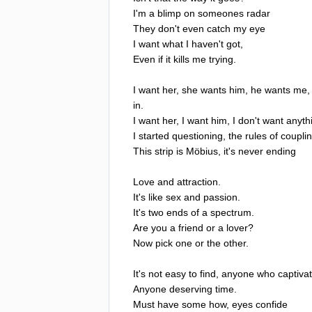
I'm
a
blimp
on
someones
radar
They
don't
even
catch
my
eye
I
want
what
I
haven't
got
,
Even
if
it
kills
me
trying
.
I
want
her
,
she
wants
him
,
he
wants
me
in
.
I
want
her
,
I
want
him
,
I
don't
want
anyth
I
started
questioning
,
the
rules
of
coupli
This
strip
is
M
ö
bius
,
it's
never
ending
Love
and
attraction
.
It's
like
sex
and
passion
.
It's
two
ends
of
a
spectrum
.
Are
you
a
friend
or
a
lover
?
Now
pick
one
or
the
other
.
It's
not
easy
to
find
,
anyone
who
captiva
Anyone
deserving
time
.
Must
have
some
how
,
eyes
confide