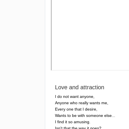
Love
and
attraction
I
do
not
want
anyone
,
Anyone
who
really
wants
me
,
Every
one
that
I
desire
,
Wants
to
be
with
someone
else
...
I
find
it
so
amusing
.
Isn't
that
the
way
it
goes
?