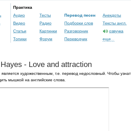
Практика
ь
Аудио
Тесты
Перевод песен
Анекдоты
ь
Видео
Радио
Подборки слов
Тексты англ.
Статьи
Картинки
Разговорник
озвучка
Топики
Форум
Переводчик
еще...
Hayes
-
Love
and
attraction
 является художественным, т.е. перевод недословный. Чтобы узнат
ить мышкой на английские слова.