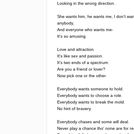
Looking
in
the
wrong
direction
.
She
wants
him
,
he
wants
me
,
I
don't
wan
anybody
,
And
everyone
who
wants
me-
It's
so
amusing
.
Love
and
attraction
.
It's
like
sex
and
passion
.
It's
two
ends
of
a
spectrum
.
Are
you
a
friend
or
lover
?
Now
pick
one
or
the
other
.
Everybody
wants
someone
to
hold
.
Everybody
wants
to
choose
a
role
.
Everybody
wants
to
break
the
mold
.
No
hint
of
bravery
.
Everybody
chases
and
some
will
deal
.
Never
play
a
chance
tho'
none
are
for
re