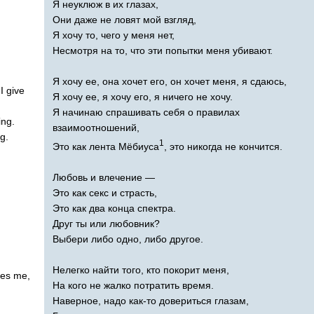
Я неуклюж в их глазах,
Они даже не ловят мой взгляд,
Я хочу то, чего у меня нет,
Несмотря на то, что эти попытки меня убивают.
Я хочу ее, она хочет его, он хочет меня, я сдаюсь,
,
I
give
Я хочу ее, я хочу его, я ничего не хочу.
Я начинаю спрашивать себя о правилах
ing
.
взаимоотношений,
ng
.
1
Это как лента Мёбиуса
, это никогда не кончится.
Любовь и влечение —
Это как секс и страсть,
Это как два конца спектра.
Друг ты или любовник?
Выбери либо одно, либо другое.
Нелегко найти того, кто покорит меня,
tes
me
,
На кого не жалко потратить время.
Наверное, надо как-то довериться глазам,