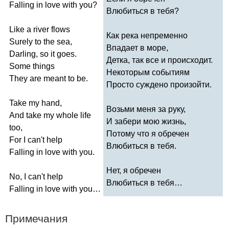
Falling
in
love
with
you
?
Влюбиться в тебя?
Like
a
river
flows
Как река непременно
Surely
to
the
sea
,
Впадает в море,
Darling
,
so
it
goes
.
Детка, так все и происходит.
Some
things
Некоторым событиям
They
are
meant
to
be
.
Просто суждено произойти.
Take
my
hand
,
Возьми меня за руку,
And
take
my
whole
life
И забери мою жизнь,
too
,
Потому что я обречен
For
I
can't
help
Влюбиться в тебя.
Falling
in
love
with
you
.
Нет, я обречен
No
,
I
can't
help
Влюбиться в тебя…
Falling
in
love
with
you
…
Примечания