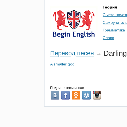
Теория
С чего начат
Самоучител
Грамматика
Слова
Darling
Перевод песен
→
A smaller god
Подпишитесь на нас: