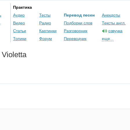
Практика
ь
Аудио
Тесты
Перевод песен
Анекдоты
ь
Видео
Радио
Подборки слов
Тексты англ.
Статьи
Картинки
Разговорник
озвучка
Топики
Форум
Переводчик
еще...
Violetta