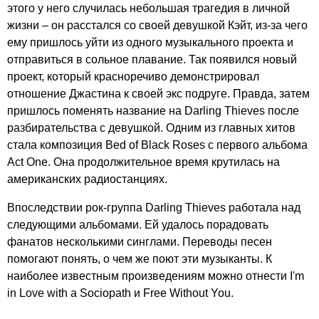
этого у него случилась небольшая трагедия в личной
жизни – он расстался со своей девушкой Кэйт, из-за чего
ему пришлось уйти из одного музыкального проекта и
отправиться в сольное плавание. Так появился новый
проект, который красноречиво демонстрировал
отношение Джастина к своей экс подруге. Правда, затем
пришлось поменять название на
Darling
Thieves
после
разбирательства с девушкой. Одним из главных хитов
стала композиция
Bed
of
Black
Roses
с первого альбома
Act
One
. Она продолжительное время крутилась на
американских радиостанциях.
Впоследствии рок-группа
Darling
Thieves
работала над
следующими альбомами. Ей удалось порадовать
фанатов несколькими синглами. Переводы песен
помогают понять, о чем же поют эти музыканты. К
наиболее известным произведениям можно отнести
I'm
in
Love
with
a
Sociopath
и
Free
Without
You
.