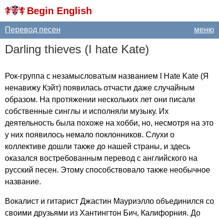
Begin English
Перевод песен
меню
Darling
thieves
(
I
hate
Kate
)
Рок-группа с незамысловатым названием
I
Hate
Kate
(Я
ненавижу Кэйт) появилась отчасти даже случайным
образом. На протяжении нескольких лет они писали
собственные синглы и исполняли музыку. Их
деятельность была похоже на хобби, но, несмотря на это
у них появилось немало поклонников. Слухи о
коллективе дошли также до нашей страны, и здесь
оказался востребованным перевод с английского на
русский песен. Этому способствовало также необычное
название.
Вокалист и гитарист Джастин Мауриэлло объединился со
своими друзьями из Хантингтон Бич, Калифорния. До