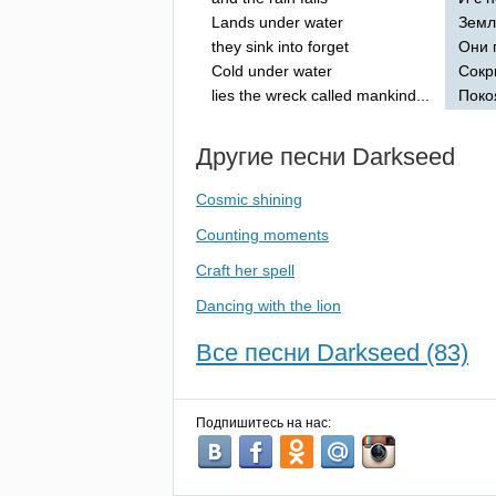
Lands
under
water
Земл
they
sink
into
forget
Они 
Cold
under
water
Сокр
lies
the
wreck
called
mankind
...
Поко
Другие песни
Darkseed
Cosmic shining
Counting moments
Craft her spell
Dancing with the lion
Все песни Darkseed (83)
Подпишитесь на нас: