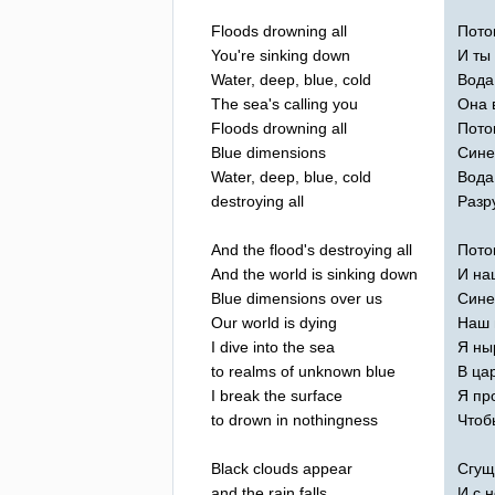
Floods
drowning
all
Пото
You're
sinking
down
И ты
Water
,
deep
,
blue
,
cold
Вода
The
sea's
calling
you
Она 
Floods
drowning
all
Пото
Blue
dimensions
Сине
Water
,
deep
,
blue
,
cold
Вода
destroying
all
Разр
And
the
flood's
destroying
all
Пото
And
the
world
is
sinking
down
И на
Blue
dimensions
over
us
Сине
Our
world
is
dying
Наш 
I
dive
into
the
sea
Я ны
to
realms
of
unknown
blue
В ца
I
break
the
surface
Я пр
to
drown
in
nothingness
Чтоб
Black
clouds
appear
Сгущ
and
the
rain
falls
И с 