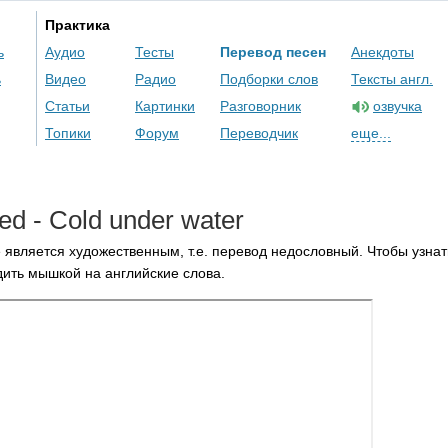
Практика
ь
Аудио
Тесты
Перевод песен
Анекдоты
ь
Видео
Радио
Подборки слов
Тексты англ.
Статьи
Картинки
Разговорник
озвучка
Топики
Форум
Переводчик
еще...
ed
-
Cold
under
water
 является художественным, т.е. перевод недословный. Чтобы узнат
ить мышкой на английские слова.