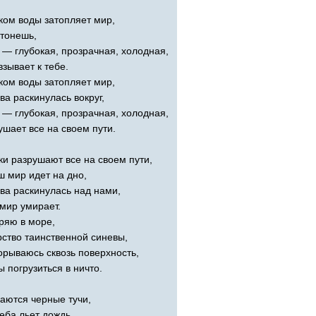
ком воды затопляет мир,
 тонешь,
 — глубокая, прозрачная, холодная,
взывает к тебе.
ком воды затопляет мир,
ва раскинулась вокруг,
 — глубокая, прозрачная, холодная,
ушает все на своем пути.
ки разрушают все на своем пути,
ш мир идет на дно,
ва раскинулась над нами,
мир умирает.
ряю в море,
рство таинственной синевы,
орываюсь сквозь поверхность,
ы погрузиться в ничто.
аются черные тучи,
неба льет дождь.