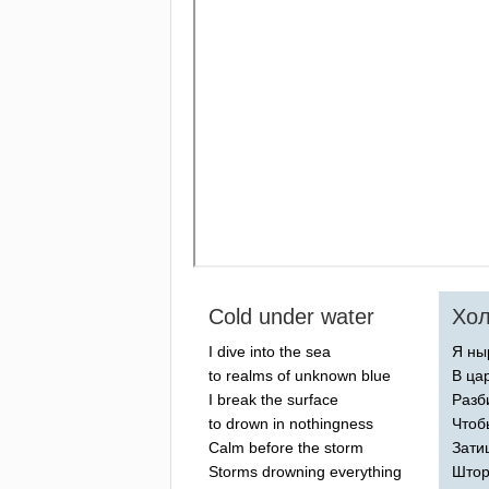
Cold
under
water
Хол
I
dive
into
the
sea
Я ны
to
realms
of
unknown
blue
В ца
I
break
the
surface
Разб
to
drown
in
nothingness
Чтоб
Calm
before
the
storm
Зати
Storms
drowning
everything
Штор