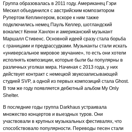
Группа образовалась в 2011 году. Американец Гэри
Мескил объединился с австрийским композитором
Рупертом Кеплингером, вскоре к ним также
подключились немец Пауль Келлер, шотландский
вокалист Кенни Ханлон и американский музыкант
Маршалл Стивенс. Основной идеей сразу стала борьба
с границами и предрассудками. Музыканты стали искать
«универсальное мировое звучание», то есть они хотели
исполнять композиции, которые были бы популярны в
различных уголках мира. Начиная с 2013 года, у них
действует контракт с немецкой звукозаписывающей
студией
SVP
, а одной из первых композиций стала
Ghost
.
В том же году появляется дебютный альбом
My
Only
Shelter
.
В последние годы группа
Darkhaus
устраивала
множество концертов и выездных туров. Они
участвовали в крупных музыкальных фестивалях, что
способствовало популярности. Переводы песен стали