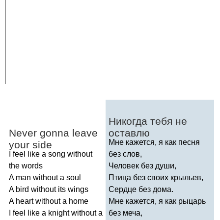
Никогда тебя не
Never
gonna
leave
оставлю
Мне кажется, я как песня
your
side
I
feel
like
a
song
without
без слов,
the
words
Человек без души,
A
man
without
a
soul
Птица без своих крыльев,
A
bird
without
its
wings
Сердце без дома.
A
heart
without
a
home
Мне кажется, я как рыцарь
I
feel
like
a
knight
without
a
без меча,