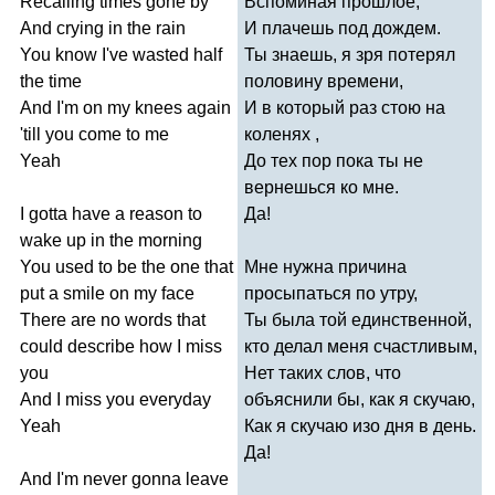
Recalling
times
gone
by
Вспоминая прошлое,
And
crying
in
the
rain
И плачешь под дождем.
You
know
I've
wasted
half
Ты знаешь, я зря потерял
the
time
половину времени,
And
I'm
on
my
knees
again
И в который раз стою на
'
till
you
come
to
me
коленях ,
Yeah
До тех пор пока ты не
вернешься ко мне.
I
gotta
have
a
reason
to
Да!
wake
up
in
the
morning
You
used
to
be
the
one
that
Мне нужна причина
put
a
smile
on
my
face
просыпаться по утру,
There
are
no
words
that
Ты была той единственной,
could
describe
how
I
miss
кто делал меня счастливым,
you
Нет таких слов, что
And
I
miss
you
everyday
объяснили бы, как я скучаю,
Yeah
Как я скучаю изо дня в день.
Да!
And
I'm
never
gonna
leave