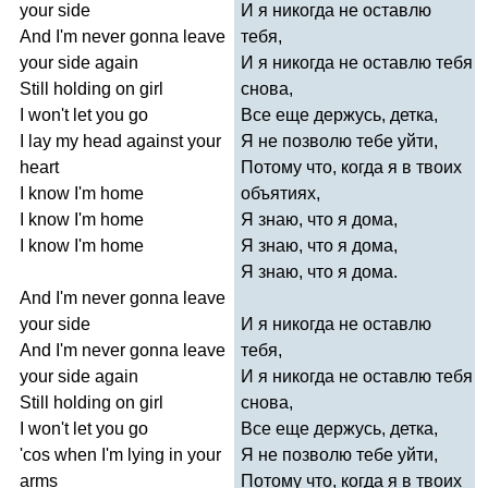
your
side
И я никогда не оставлю
And
I'm
never
gonna
leave
тебя,
your
side
again
И я никогда не оставлю тебя
Still
holding
on
girl
снова,
I
won't
let
you
go
Все еще держусь, детка,
I
lay
my
head
against
your
Я не позволю тебе уйти,
heart
Потому что, когда я в твоих
I
know
I'm
home
объятиях,
I
know
I'm
home
Я знаю, что я дома,
I
know
I'm
home
Я знаю, что я дома,
Я знаю, что я дома.
And
I'm
never
gonna
leave
your
side
И я никогда не оставлю
And
I'm
never
gonna
leave
тебя,
your
side
again
И я никогда не оставлю тебя
Still
holding
on
girl
снова,
I
won't
let
you
go
Все еще держусь, детка,
'
cos
when
I'm
lying
in
your
Я не позволю тебе уйти,
arms
Потому что, когда я в твоих