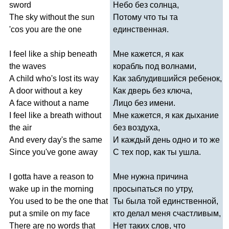
sword
Небо без солнца,
The
sky
without
the
sun
Потому что ты та
'
cos
you
are
the
one
единственная.
I
feel
like
a
ship
beneath
Мне кажется, я как
the
waves
корабль под волнами,
A
child
who's
lost
its
way
Как заблудившийся ребенок,
A
door
without
a
key
Как дверь без ключа,
A
face
without
a
name
Лицо без имени.
I
feel
like
a
breath
without
Мне кажется, я как дыхание
the
air
без воздуха,
And
every
day's
the
same
И каждый день одно и то же
Since
you've
gone
away
С тех пор, как ты ушла.
I
gotta
have
a
reason
to
Мне нужна причина
wake
up
in
the
morning
просыпаться по утру,
You
used
to
be
the
one
that
Ты была той единственной,
put
a
smile
on
my
face
кто делал меня счастливым,
There
are
no
words
that
Нет таких слов, что