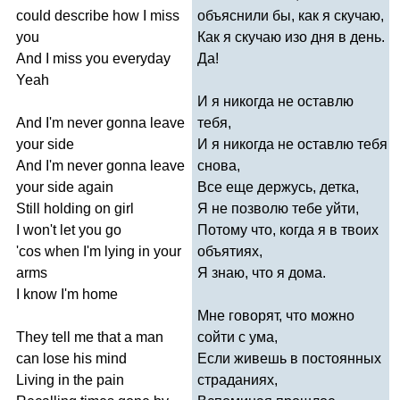
could
describe
how
I
miss
объяснили бы, как я скучаю,
you
Как я скучаю изо дня в день.
And
I
miss
you
everyday
Да!
Yeah
И я никогда не оставлю
And
I'm
never
gonna
leave
тебя,
your
side
И я никогда не оставлю тебя
And
I'm
never
gonna
leave
снова,
your
side
again
Все еще держусь, детка,
Still
holding
on
girl
Я не позволю тебе уйти,
I
won't
let
you
go
Потому что, когда я в твоих
'
cos
when
I'm
lying
in
your
объятиях,
arms
Я знаю, что я дома.
I
know
I'm
home
Мне говорят, что можно
They
tell
me
that
a
man
сойти с ума,
can
lose
his
mind
Если живешь в постоянных
Living
in
the
pain
страданиях,