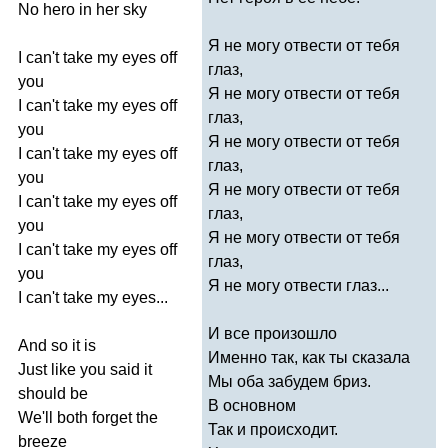
No
hero
in
her
sky
Я не могу отвести от тебя
I
can't
take
my
eyes
off
глаз,
you
Я не могу отвести от тебя
I
can't
take
my
eyes
off
глаз,
you
Я не могу отвести от тебя
I
can't
take
my
eyes
off
глаз,
you
Я не могу отвести от тебя
I
can't
take
my
eyes
off
глаз,
you
Я не могу отвести от тебя
I
can't
take
my
eyes
off
глаз,
you
Я не могу отвести глаз...
I
can't
take
my
eyes
...
И все произошло
And
so
it
is
Именно так, как ты сказала
Just
like
you
said
it
Мы оба забудем бриз.
should
be
В основном
We'll
both
forget
the
Так и происходит.
breeze