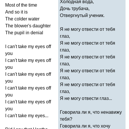
Холодная вода,
Most
of
the
time
Дочь трубача,
And
so
it
is
Отвергнутый ученик.
The
colder
water
The
blower's
daughter
Я не могу отвести от тебя
The
pupil
in
denial
глаз,
Я не могу отвести от тебя
I
can't
take
my
eyes
off
глаз,
you
Я не могу отвести от тебя
I
can't
take
my
eyes
off
глаз,
you
Я не могу отвести от тебя
I
can't
take
my
eyes
off
глаз,
you
Я не могу отвести от тебя
I
can't
take
my
eyes
off
глаз,
you
Я не могу отвести глаз...
I
can't
take
my
eyes
off
you
Говорила ли я, что ненавижу
I
can't
take
my
eyes
...
тебя?
Говорила ли я, что хочу