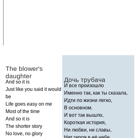
The
blower's
daughter
Дочь трубача
And
so
it
is
И все произошло
Just
like
you
said
it
would
Именно так, как ты сказала,
be
Идти по жизни легко,
Life
goes
easy
on
me
В основном.
Most
of
the
time
И вот так вышло,
And
so
it
is
Короткая история,
The
shorter
story
Ни любви, ни славы,
No
love
,
no
glory
Нет героя в её небе.