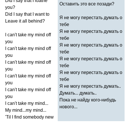
Did
I
say
that
I
loathe
Оставить это все позади?
you
?
Did
I
say
that
I
want
to
Я не могу перестать думать о
Leave
it
all
behind
?
тебе
Я не могу перестать думать о
I
can't
take
my
mind
off
тебе
you
Я не могу перестать думать о
I
can't
take
my
mind
off
тебе
you
Я не могу перестать думать о
I
can't
take
my
mind
off
тебе
you
Я не могу перестать думать о
I
can't
take
my
mind
off
тебе
you
Я не могу перестать думать..
I
can't
take
my
mind
off
Думать... думать..
you
Пока не найду кого-нибудь
I
can't
take
my
mind
...
нового...
My
mind
...
my
mind
...
'
Til
I
find
somebody
new