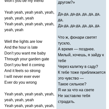
Won't
you
be
my
friend
другом?»
Yeah
yeah
,
yeah
yeah
,
yeah
,
Да-да, да-да, да, да, да,
yeah
,
yeah
,
yeah
да,
Yeah
yeah
,
yeah
yeah
,
yeah
,
Да-да, да-да, да, да, да.
yeah
,
yeah
Что ж, фонари светят
Well
the
lights
are
low
тускло,
And
the
hour
is
late
А время — позднее.
Don't
you
want
me
baby
Милый, хочешь, я зайду к
Through
your
garden
gate
тебе
Don't
you
feel
it
coming
Через калитку в саду?
And
it
feels
so
strong
К тебе тоже приближается
I
will
never
ever
ever
это чувство —
Ever
do
you
wrong
Такое сильное?
Я ни за что на свете
Yeah
yeah
,
yeah
yeah
,
yeah
,
Не заставлю тебя
yeah
,
yeah
,
yeah
страдать.
Yeah
yeah
,
yeah
yeah
,
yeah
,