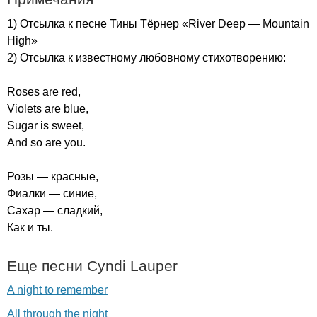
1) Отсылка к песне Тины Тёрнер «
River
Deep
—
Mountain
High
»
2) Отсылка к известному любовному стихотворению:
Roses
are
red
,
Violets
are
blue
,
Sugar
is
sweet
,
And
so
are
you
.
Розы — красные,
Фиалки — синие,
Сахар — сладкий,
Как и ты.
Еще песни
Cyndi
Lauper
A night to remember
All through the night