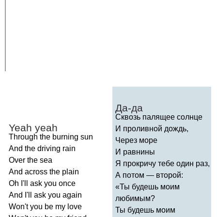
Да-да
Сквозь палящее солнце
Yeah
yeah
И проливной дождь,
Through
the
burning
sun
Через море
And
the
driving
rain
И равнины
Over
the
sea
Я прокричу тебе один раз,
And
across
the
plain
А потом — второй:
Oh
I'll
ask
you
once
«Ты будешь моим
And
I'll
ask
you
again
любимым?
Won't
you
be
my
love
Ты будешь моим