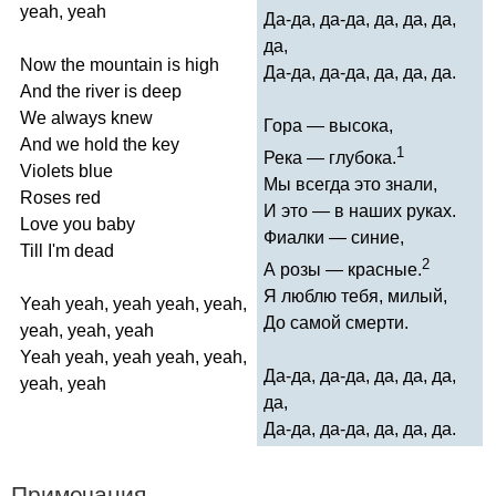
yeah
,
yeah
Да-да, да-да, да, да, да,
да,
Now
the
mountain
is
high
Да-да, да-да, да, да, да.
And
the
river
is
deep
We
always
knew
Гора — высока,
And
we
hold
the
key
1
Река — глубока.
Violets
blue
Мы всегда это знали,
Roses
red
И это — в наших руках.
Love
you
baby
Фиалки — синие,
Till
I'm
dead
2
А розы — красные.
Я люблю тебя, милый,
Yeah
yeah
,
yeah
yeah
,
yeah
,
До самой смерти.
yeah
,
yeah
,
yeah
Yeah
yeah
,
yeah
yeah
,
yeah
,
Да-да, да-да, да, да, да,
yeah
,
yeah
да,
Да-да, да-да, да, да, да.
Примечания