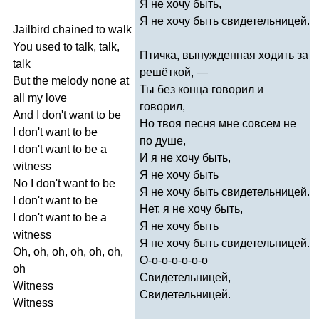
Я не хочу быть,
Я не хочу быть свидетельницей.
Jailbird
chained
to
walk
You
used
to
talk
,
talk
,
Птичка, вынужденная ходить за
talk
решёткой, —
But
the
melody
none
at
Ты без конца говорил и
all
my
love
говорил,
And
I
don't
want
to
be
Но твоя песня мне совсем не
I
don't
want
to
be
по душе,
I
don't
want
to
be
a
И я не хочу быть,
witness
Я не хочу быть
No
I
don't
want
to
be
Я не хочу быть свидетельницей.
I
don't
want
to
be
Нет, я не хочу быть,
I
don't
want
to
be
a
Я не хочу быть
witness
Я не хочу быть свидетельницей.
Oh
,
oh
,
oh
,
oh
,
oh
,
oh
,
О-о-о-о-о-о-о
oh
Свидетельницей,
Witness
Свидетельницей.
Witness