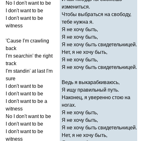
No
I
don't
want
to
be
измениться.
I
don't
want
to
be
Чтобы выбраться на свободу,
I
don't
want
to
be
тебе нужна я.
witness
Я не хочу быть,
Я не хочу быть,
'
Cause
I'm
crawling
Я не хочу быть свидетельницей.
back
Нет, я не хочу быть,
I'm
searchin'
the
right
Я не хочу быть,
track
Я не хочу быть свидетельницей.
I'm
standin'
at
last
I'm
sure
Ведь я выкарабкиваюсь,
I
don't
want
to
be
Я ищу правильный путь.
I
don't
want
to
be
Наконец, я уверенно стою на
I
don't
want
to
be
a
ногах.
witness
Я не хочу быть,
No
I
don't
want
to
be
Я не хочу быть,
I
don't
want
to
be
Я не хочу быть свидетельницей.
I
don't
want
to
be
Нет, я не хочу быть,
witness