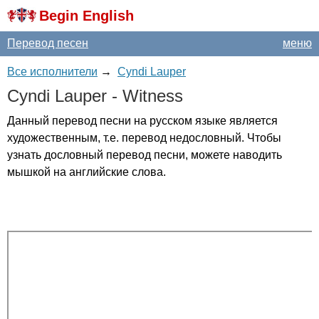
Begin English
Перевод песен
меню
Все исполнители
→
Cyndi Lauper
Cyndi
Lauper
-
Witness
Данный перевод песни на русском языке является
художественным, т.е. перевод недословный. Чтобы
узнать дословный перевод песни, можете наводить
мышкой на английские слова.