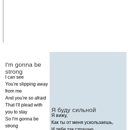
I'm
gonna
be
strong
I
can
see
You're
slipping
away
from
me
And
you're
so
afraid
That
I'll
plead
with
Я буду сильной
you
to
stay
Я вижу,
So
I'm
gonna
be
Как ты от меня ускользаешь,
strong
И тебе так страшно,