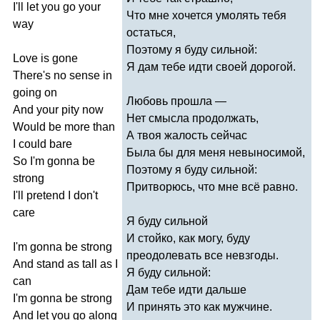
I'll
let
you
go
your
Что мне хочется умолять тебя
way
остаться,
Поэтому я буду сильной:
Love
is
gone
Я дам тебе идти своей дорогой.
There's
no
sense
in
going
on
Любовь прошла —
And
your
pity
now
Нет смысла продолжать,
Would
be
more
than
А твоя жалость сейчас
I
could
bare
Была бы для меня невыносимой,
So
I'm
gonna
be
Поэтому я буду сильной:
strong
Притворюсь, что мне всё равно.
I'll
pretend
I
don't
care
Я буду сильной
И стойко, как могу, буду
I'm
gonna
be
strong
преодолевать все невзгоды.
And
stand
as
tall
as
I
Я буду сильной:
can
Дам тебе идти дальше
I'm
gonna
be
strong
И принять это как мужчине.
And
let
you
go
along