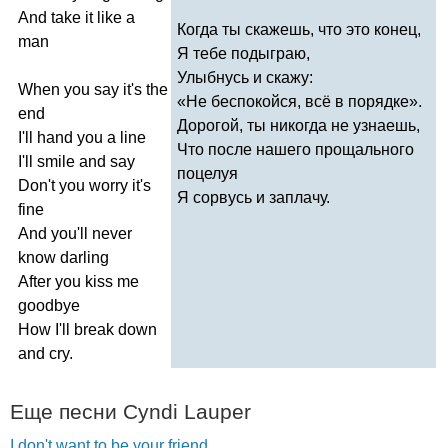
And
take
it
like
a
Когда ты скажешь, что это конец,
man
Я тебе подыграю,
Улыбнусь и скажу:
When
you
say
it's
the
«Не беспокойся, всё в порядке».
end
Дорогой, ты никогда не узнаешь,
I'll
hand
you
a
line
Что после нашего прощального
I'll
smile
and
say
поцелуя
Don't
you
worry
it's
Я сорвусь и заплачу.
fine
And
you'll
never
know
darling
After
you
kiss
me
goodbye
How
I'll
break
down
and
cry
.
Еще песни
Cyndi
Lauper
I don't want to be your friend