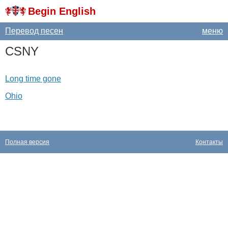
Begin English
Перевод песен
меню
CSNY
Long time gone
Ohio
Полная версия
Контакты