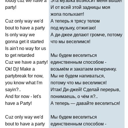
loudy
cuz
we
have
a
Эта музыка возносит меня выше!
party
!
И от всей этой задницы моя
жопа полыхает!
Cuz
only
way
we'd
А теперь я трясу телом
bout
to
have
a
party
под музыку, отжигаю!
Is
only
way
we
А ди-джеи делают громче, потому
gonna
get
it
started
что мы веселимся!
Is
ain't
no
way
for
us
to
get
retarded
Мы будем веселиться
Cuz
we
have
a
party
!
единственным способом -
Ok
!
Dj
!
Make
a
возьмём и закатаем вечеринку.
partybreak
for
now
,
Мы не будем напиваться,
you
know
what
I'm
потому что мы веселимся!
sayin
?..
Итак! Ди-джей! Сделай перерыв,
And
for
now
-
let's
понимаешь, о чём я?..
have
a
Party
!
А теперь — давайте веселиться!
Cuz
only
way
we'd
Мы будем веселиться
bout
to
have
a
party
единственным способом -