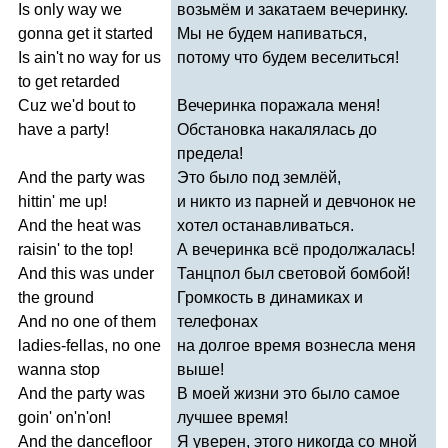
Is
only
way
we
возьмём и закатаем вечеринку.
gonna
get
it
started
Мы не будем напиваться,
Is
ain't
no
way
for
us
потому что будем веселиться!
to
get
retarded
Cuz
we'd
bout
to
Вечеринка поражала меня!
have
a
party
!
Обстановка накалялась до
предела!
And
the
party
was
Это было под землёй,
hittin'
me
up
!
и никто из парней и девчонок не
And
the
heat
was
хотел останавливаться.
raisin'
to
the
top
!
А вечеринка всё продолжалась!
And
this
was
under
Танцпол был световой бомбой!
the
ground
Громкость в динамиках и
And
no
one
of
them
телефонах
ladies-fellas
,
no
one
на долгое время вознесла меня
wanna
stop
выше!
And
the
party
was
В моей жизни это было самое
goin'
on'n'on
!
лучшее время!
And
the
dancefloor
Я уверен, этого никогда со мной