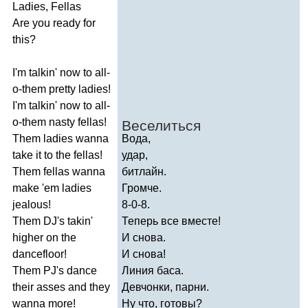
Ladies
,
Fellas
Are
you
ready
for
this
?
I'm
talkin'
now
to
all-
o-them
pretty
ladies
!
I'm
talkin'
now
to
all-
o-them
nasty
fellas
!
Веселиться
Them
ladies
wanna
Вода,
take
it
to
the
fellas
!
удар,
Them
fellas
wanna
битлайн.
make
'
em
ladies
Громче.
jealous
!
8-0-8.
Them
DJ's
takin'
Теперь все вместе!
higher
on
the
И снова.
dancefloor
!
И снова!
Them
PJ's
dance
Линия баса.
their
asses
and
they
Девчонки, парни.
wanna
more
!
Ну что, готовы?