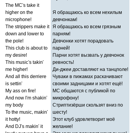
The
MC's
take
it
higher
on
the
Я обращаюсь ко всем нехилым
microphone
!
девчонкам!
The
strippers
make
it
Я обращаюсь ко всем грязным
down
and
lower
to
парням!
the
pole
!
Девчонки хотят порадовать
This
club
is
about
to
парней!
my
desire
!
Парни хотят вызвать у девчонок
This
music's
takin'
ревность!
me
higher
!
Ди-джеи доставляют на танцполе!
And
all
this
derriere
Чуваки в пижамах раскачивают
is
settin'
своими задницами и хотят ещё!
My
ass
on
fire
!
МС общаются с публикой по
And
now
I'm
shakin'
микрофону!
my
body
Стриптизёрши скользят вниз по
To
the
music
,
makin'
шесту!
it
hotty
!
Этот клуб удовлетворит моё
And
DJ's
makin'
it
желание!