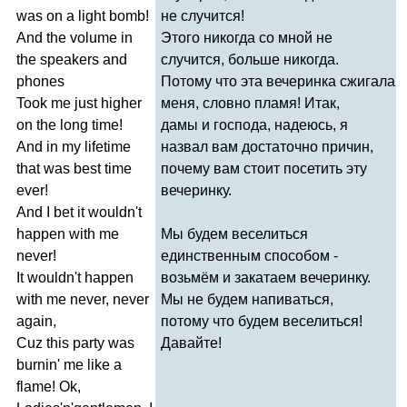
was
on
a
light
bomb
!
не случится!
And
the
volume
in
Этого никогда со мной не
the
speakers
and
случится, больше никогда.
phones
Потому что эта вечеринка сжигала
Took
me
just
higher
меня, словно пламя! Итак,
on
the
long
time
!
дамы и господа, надеюсь, я
And
in
my
lifetime
назвал вам достаточно причин,
that
was
best
time
почему вам стоит посетить эту
ever
!
вечеринку.
And
I
bet
it
wouldn't
happen
with
me
Мы будем веселиться
never
!
единственным способом -
It
wouldn't
happen
возьмём и закатаем вечеринку.
with
me
never
,
never
Мы не будем напиваться,
again
,
потому что будем веселиться!
Cuz
this
party
was
Давайте!
burnin'
me
like
a
flame
!
Ok
,