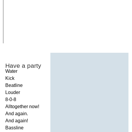
Have
a
party
Water
Kick
Beatline
Louder
8-0-8
Alltogether
now
!
And
again
.
And
again
!
Bassline