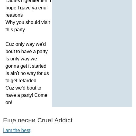
Ladies'n'gentlemen
,
I
hope
I
gave
ya
enuf
reasons
Why
you
should
visit
this
party
Cuz
only
way
we'd
bout
to
have
a
party
Is
only
way
we
gonna
get
it
started
Is
ain't
no
way
for
us
to
get
retarded
Cuz
we'd
bout
to
have
a
party
!
Come
on
!
Еще песни
Cruel
Addict
I am the best