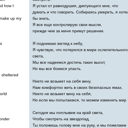
nd
how
I
Я устал от равнодушия, диктующего мне, что
думать и что говорить. Собираясь умереть, я хоте
make
up
my
бы знать,
Я все еще контролирую свои мысли,
прежде чем за меня примут решение.
ts
Я поднимаю взгляд к небу,
Я чувствую, что потерялся в мире ослепительного
света,
Мы все надеемся достичь таких высот,
Но мы все боимся упасть.
r
sheltered
Никто не возьмет на себя вину,
Нам комфортно жить в своих безопасных ямах,
orld
Никто не возьмет вину на себя,
Но если мы попытаемся, то можем изменить мир
Сегодня мы поплывем на край света,
onder
Чтобы смотреть на звездопад,
Ты положишь голову мне на руку, и мы пожелаем