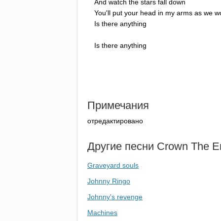
And
watch
the
stars
fall
down
You'll
put
your
head
in
my
arms
as
we
w
Is
there
anything
Is
there
anything
Примечания
отредактировано
Другие песни
Crown
The
E
Graveyard souls
Johnny Ringo
Johnny's revenge
Machines