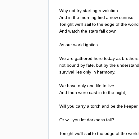
Why
not
try
starting
revolution
And
in
the
morning
find
a
new
sunrise
Tonight
we'll
sail
to
the
edge
of
the
world
And
watch
the
stars
fall
down
As
our
world
ignites
We
are
gathered
here
today
as
brothers
not
bound
by
fate
,
but
by
the
understand
survival
lies
only
in
harmony
.
We
have
only
one
life
to
live
And
then
were
cast
in
to
the
night
,
Will
you
carry
a
torch
and
be
the
keeper
Or
will
you
let
darkness
fall
?
Tonight
we'll
sail
to
the
edge
of
the
world