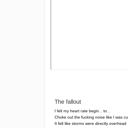
The
fallout
I
felt
my
heart
rate
begin
...
to
...
Choke
out
the
fucking
noise
like
I
was
cu
It
felt
like
storms
were
directly
overhead