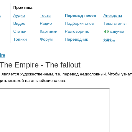
Практика
ь
Аудио
Тесты
Перевод песен
Анекдоты
ь
Видео
Радио
Подборки слов
Тексты англ.
Статьи
Картинки
Разговорник
озвучка
Топики
Форум
Переводчик
еще...
ire
The
Empire
-
The
fallout
 является художественным, т.е. перевод недословный. Чтобы узнат
ить мышкой на английские слова.