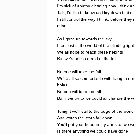
I'm
sick
of
apathy
dictating
how
I
think
a
Talk
,
I'd
like
to
know
as
I
lay
down
to
die
I
still
control
the
way
I
think
,
before
they
mind
As
I
gaze
up
towards
the
sky
I
feel
lost
in
the
world
of
the
blinding
ligh
We
all
hope
to
reach
these
heights
But
we're
all
so
afraid
of
the
fall
No
one
will
take
the
fall
We're
all
so
comfortable
with
living
in
ou
holes
No
one
will
take
the
fall
But
if
we
try
to
we
could
all
change
the
w
Tonight
we'll
sail
to
the
edge
of
the
world
And
watch
the
stars
fall
down
You'll
put
your
head
in
my
arms
as
we
w
Is
there
anything
we
could
have
done