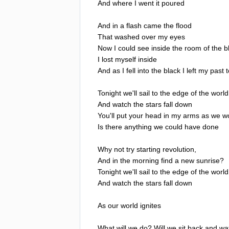
And
where
I
went
it
poured
And
in
a
flash
came
the
flood
That
washed
over
my
eyes
Now
I
could
see
inside
the
room
of
the
b
I
lost
myself
inside
And
as
I
fell
into
the
black
I
left
my
past
t
Tonight
we'll
sail
to
the
edge
of
the
world
And
watch
the
stars
fall
down
You'll
put
your
head
in
my
arms
as
we
w
Is
there
anything
we
could
have
done
Why
not
try
starting
revolution
,
And
in
the
morning
find
a
new
sunrise
?
Tonight
we'll
sail
to
the
edge
of
the
world
And
watch
the
stars
fall
down
As
our
world
ignites
What
will
we
do
?
Will
we
sit
back
and
wa