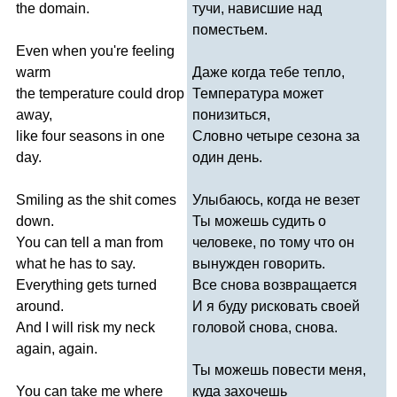
the
domain
.
тучи, нависшие над
поместьем.
Even
when
you're
feeling
warm
Даже когда тебе тепло,
the
temperature
could
drop
Температура может
away
,
понизиться,
like
four
seasons
in
one
Словно четыре сезона за
day
.
один день.
Smiling
as
the
shit
comes
Улыбаюсь, когда не везет
down
.
Ты можешь судить о
You
can
tell
a
man
from
человеке, по тому что он
what
he
has
to
say
.
вынужден говорить.
Everything
gets
turned
Все снова возвращается
around
.
И я буду рисковать своей
And
I
will
risk
my
neck
головой снова, снова.
again
,
again
.
Ты можешь повести меня,
You
can
take
me
where
куда захочешь