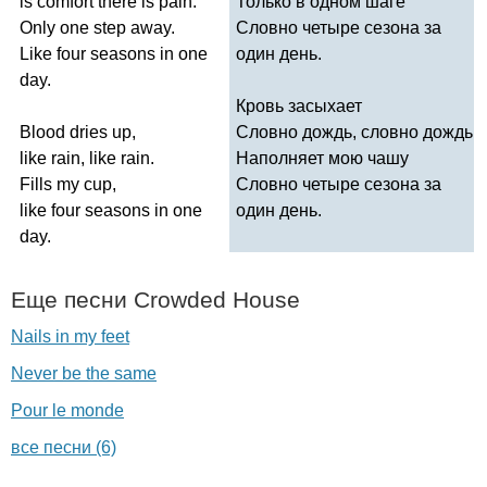
is
comfort
there
is
pain
.
Только в одном шаге
Only
one
step
away
.
Словно четыре сезона за
Like
four
seasons
in
one
один день.
day
.
Кровь засыхает
Blood
dries
up
,
Словно дождь, словно дождь
like
rain
,
like
rain
.
Наполняет мою чашу
Fills
my
cup
,
Словно четыре сезона за
like
four
seasons
in
one
один день.
day
.
Еще песни
Crowded
House
Nails in my feet
Never be the same
Pour le monde
все песни (6)