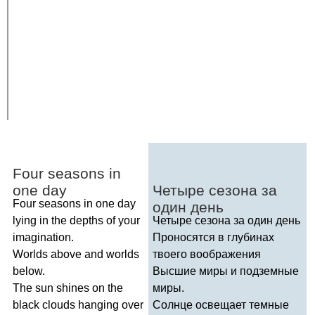
Four
seasons
in
one
day
Четыре сезона за
Four
seasons
in
one
day
один день
lying
in
the
depths
of
your
Четыре сезона за один день
imagination
.
Проносятся в глубинах
Worlds
above
and
worlds
твоего воображения
below
.
Высшие миры и подземные
The
sun
shines
on
the
миры.
black
clouds
hanging
over
Солнце освещает темные