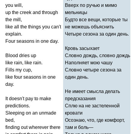
you
will
,
Вверх по ручью и мимо
up
the
creek
and
through
мельницы
the
mill
,
Будто все вещи, которые ты
like
all
the
things
you
can't
не можешь объяснить
explain
.
Четыре сезона за один день.
Four
seasons
in
one
day
.
Кровь засыхает
Blood
dries
up
Словно дождь, словно дождь
like
rain
,
like
rain
.
Наполняет мою чашу
Fills
my
cup
,
Словно четыре сезона за
like
four
seasons
in
one
один день.
day
.
Не имеет смысла делать
It
doesn't
pay
to
make
предсказания
predictions
.
Сплю на не застеленной
Sleeping
on
an
unmade
кровати
bed
,
Осознаю, что, где комфорт,
finding
out
wherever
there
там и боль—