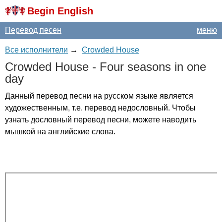
Begin English
Перевод песен
меню
Все исполнители
→
Crowded House
Crowded
House
-
Four
seasons
in
one
day
Данный перевод песни на русском языке является
художественным, т.е. перевод недословный. Чтобы
узнать дословный перевод песни, можете наводить
мышкой на английские слова.