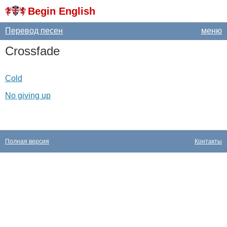
Begin English
Перевод песен
меню
Crossfade
Cold
No giving up
Полная версия
Контакты