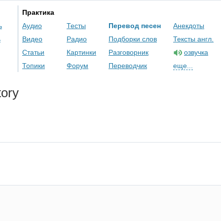
Практика
ь
Аудио
Тесты
Перевод песен
Анекдоты
ь
Видео
Радио
Подборки слов
Тексты англ.
Статьи
Картинки
Разговорник
озвучка
Топики
Форум
Переводчик
еще...
ory