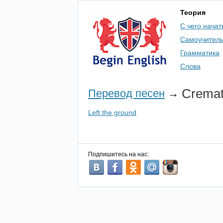
Теория
С чего начат
Самоучител
Грамматика
Слова
Cremat
Перевод песен
→
Left the ground
Подпишитесь на нас: