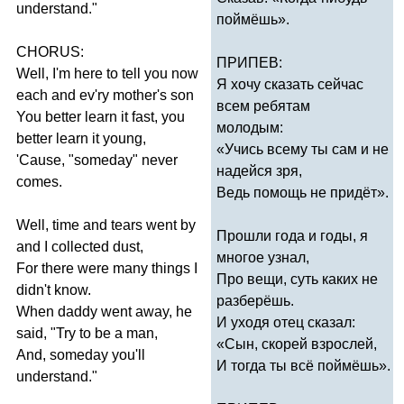
understand
."
поймёшь».
CHORUS
:
ПРИПЕВ:
Well
,
I'm
here
to
tell
you
now
Я хочу сказать сейчас
each
and
ev'ry
mother's
son
всем ребятам
You
better
learn
it
fast
,
you
молодым:
better
learn
it
young
,
«Учись всему ты сам и не
'
Cause
, "
someday
"
never
надейся зря,
comes
.
Ведь помощь не придёт».
Well
,
time
and
tears
went
by
Прошли года и годы, я
and
I
collected
dust
,
многое узнал,
For
there
were
many
things
I
Про вещи, суть каких не
didn't
know
.
разберёшь.
When
daddy
went
away
,
he
И уходя отец сказал:
said
, "
Try
to
be
a
man
,
«Сын, скорей взрослей,
And
,
someday
you'll
И тогда ты всё поймёшь».
understand
."