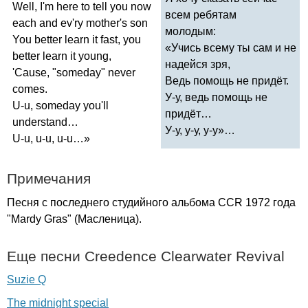
Well
,
I'm
here
to
tell
you
now
всем ребятам
each
and
ev'ry
mother's
son
молодым:
You
better
learn
it
fast
,
you
«Учись всему ты сам и не
better
learn
it
young
,
надейся зря,
'
Cause
, "
someday
"
never
Ведь помощь не придёт.
comes
.
У-у, ведь помощь не
U-u
,
someday
you'll
придёт…
understand
…
У-у, у-у, у-у»…
U-u
,
u-u
,
u-u
…»
Примечания
Песня с последнего студийного альбома СС
R
1972 года
"
Mardy
Gras
" (Масленица).
Еще песни
Creedence
Clearwater
Revival
Suzie Q
The midnight special