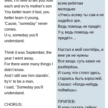
Well
,
I'm
here
to
tell
you
now
всем ребятам
each
and
ev'ry
mother's
son
молодым:
You
better
learn
it
fast
,
you
«Учись всему ты сам и не
better
learn
it
young
,
надейся зря,
'
Cause
, "
someday
"
never
Ведь помощь не придёт.
comes
.
У-у, ведь помощь не
U-u
,
someday
you'll
придёт»…
understand
.
Настал и мой сентябрь, и
Think
it
was
September
,
the
мне уж не нужны
year
I
went
away
,
Все вещи, суть каких не
For
there
were
many
things
I
разберёшь.
didn't
know
.
И сыну, что стоял здесь,
And
I
still
see
him
standin'
,
стараясь быть взрослей,
try'n'
to
be
a
man
,
Сказал: «Когда-нибудь
I
said
, "
Someday
you'll
поймёшь».
understand
.
ПРИПЕВ:
CHORUS
:
Я хочу сказать сейчас