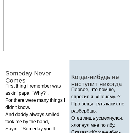
Someday
Never
Когда-нибудь не
Comes
наступит никогда
First
thing
I
remember
was
Первое, что помню,
askin'
papa
, "
Why
?",
спросил я: «Почему»?
For
there
were
many
things
I
Про вещи, суть каких не
didn't
know
.
разберёшь.
And
daddy
always
smiled
,
Отец лишь усмехнулся,
took
me
by
the
hand
,
хлопнул мне по лбу,
Sayin'
, "
Someday
you'll
Сказав: «Когда-нибудь