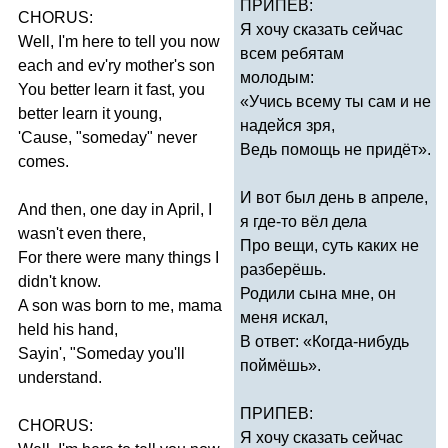
ПРИПЕВ:
CHORUS
:
Я хочу сказать сейчас
Well
,
I'm
here
to
tell
you
now
всем ребятам
each
and
ev'ry
mother's
son
молодым:
You
better
learn
it
fast
,
you
«Учись всему ты сам и не
better
learn
it
young
,
надейся зря,
'
Cause
, "
someday
"
never
Ведь помощь не придёт».
comes
.
И вот был день в апреле,
And
then
,
one
day
in
April
,
I
я где-то вёл дела
wasn't
even
there
,
Про вещи, суть каких не
For
there
were
many
things
I
разберёшь.
didn't
know
.
Родили сына мне, он
A
son
was
born
to
me
,
mama
меня искал,
held
his
hand
,
В ответ: «Когда-нибудь
Sayin'
, "
Someday
you'll
поймёшь».
understand
.
ПРИПЕВ:
CHORUS
:
Я хочу сказать сейчас