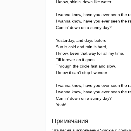
I
know
,
shinin'
down
like
water
.
I
wanna
know
,
have
you
ever
seen
the
r
I
wanna
know
,
have
you
ever
seen
the
r
Comin'
down
on
a
sunny
day
?
Yesterday
,
and
days
before
Sun
is
cold
and
rain
is
hard
,
I
know
,
been
that
way
for
all
my
time
.
Till
forever
on
it
goes
Through
the
circle
fast
and
slow
,
I
know
it
can't
stop
I
wonder
.
I
wanna
know
,
have
you
ever
seen
the
r
I
wanna
know
,
have
you
ever
seen
the
r
Comin'
down
on
a
sunny
day
?
Yeah
!
Примечания
Эта песня в исполнении
Smokie
с други