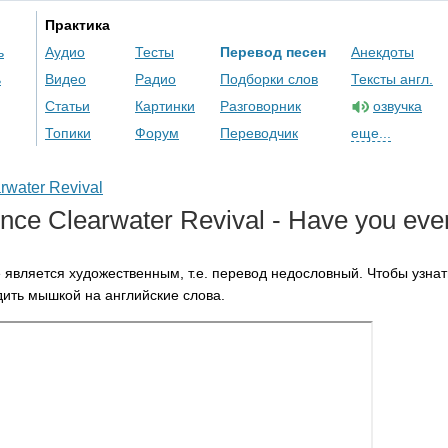
Практика
ь
Аудио
Тесты
Перевод песен
Анекдоты
ь
Видео
Радио
Подборки слов
Тексты англ.
Статьи
Картинки
Разговорник
озвучка
Топики
Форум
Переводчик
еще...
rwater Revival
nce
Clearwater
Revival
-
Have
you
eve
 является художественным, т.е. перевод недословный. Чтобы узнат
ить мышкой на английские слова.