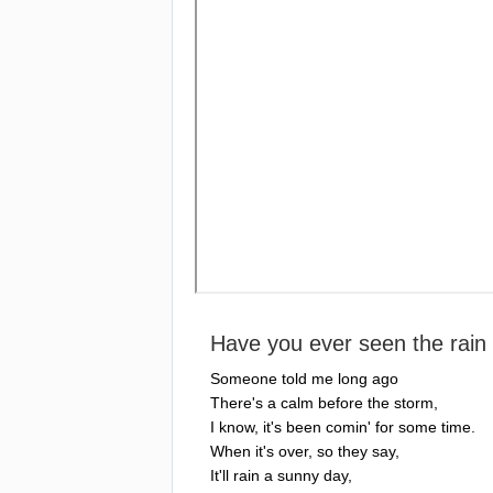
Have
you
ever
seen
the
rain
Someone
told
me
long
ago
There's
a
calm
before
the
storm
,
I
know
,
it's
been
comin'
for
some
time
.
When
it's
over
,
so
they
say
,
It'll
rain
a
sunny
day
,