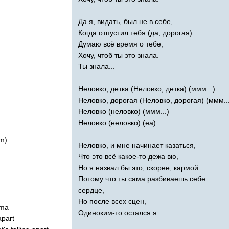
Да я, видать, был не в себе,
Когда отпустил тебя (да, дорогая).
Думаю всё время о тебе,
Хочу, чтоб ты это знала.
Ты знала...
Неловко, детка (Неловко, детка) (ммм...)
Неловко, дорогая (Неловко, дорогая) (ммм..
Неловко (неловко) (ммм...)
Неловко (неловко) (еа)
m
)
Неловко, и мне начинает казаться,
Что это всё какое-то дежа вю,
Но я назвал бы это, скорее, кармой.
Потому что ты сама разбиваешь себе
сердце,
Но после всех сцен,
rma
Одиноким-то остался я.
apart