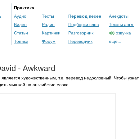
Практика
ь
Аудио
Тесты
Перевод песен
Анекдоты
ь
Видео
Радио
Подборки слов
Тексты англ.
Статьи
Картинки
Разговорник
озвучка
Топики
Форум
Переводчик
еще...
avid
-
Awkward
 является художественным, т.е. перевод недословный. Чтобы узнат
ить мышкой на английские слова.