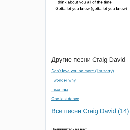
I
think
about
you
all
of
the
time
Gotta
let
you
know
(
gotta
let
you
know
)
Другие песни
Craig
David
Don't love you no more (I'm sorry)
I wonder why
Insomnia
One last dance
Все песни Craig David (14)
Подпишитесь на нас: