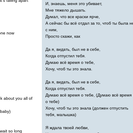
t's
falling
apart
И, знаешь, меня это убивает,
Мне тяжело дышать.
Думал, что все краски ярче,
А сейчас бы всё отдал за то, чтоб ты была н
с ним,
one
now
Просто скажи, как
Да я, видать, был не в себе,
Когда отпустил тебя.
Думаю всё время о тебе,
Хочу, чтоб ты это знала.
Да я, видать, был не в себе,
Когда отпустил тебя.
Думаю всё время о тебе, (Думаю всё время
nk
about
you
all
of
о тебе)
Хочу, чтоб ты это знала (должен отпустить
baby
)
тебя, малышка)
Я ждала твоей любви,
wait
so
long