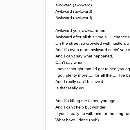
awkward
(
awkward
)
Awkward
(
awkward
)
Awkward
(
awkward
)
Awkward
you
,
awkward
me
Awkward
after
all
this
time
a
....
chance
t
On
the
street
so
crowded
with
hustlers
a
And
it's
even
more
awkward
seein'
you
w
And
I
can't
say
what
happened
,
Can't
say
when
I
never
thought
that
I'd
get
to
see
you
ag
I
got
,
plenty
more
....
for
all
the
....
I've
b
And
I
really
can't
believe
it
,
Is
that
really
you
And
it's
killing
me
to
see
you
again
And
I
can't
help
but
wonder
If
you'll
really
be
with
him
for
the
long
ru
What
have
I
done
(
huh
)