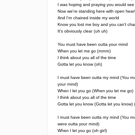
I
was
hoping
and
praying
you
would
see
Now
we're
standing
here
with
open
hear
And
I'm
chained
inside
my
world
Know
you
lost
me
boy
and
you
can't
cha
It's
obviously
clear
(
uh
uh
)
You
must
have
been
outta
your
mind
When
you
let
me
go
(
mmm
)
I
think
about
you
all
of
the
time
Gotta
let
you
know
(
oh
)
I
must
have
been
outta
my
mind
(
You
mu
your
mind
)
When
I
let
you
go
(
When
you
let
me
go
) 
I
think
about
you
all
of
the
time
Gotta
let
you
know
(
Gotta
let
you
know
) 
I
must
have
been
outta
my
mind
(
You
mu
were
outta
your
mind
)
When
I
let
you
go
(
oh
girl
)