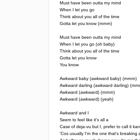
Must
have
been
outta
my
mind
When
I
let
you
go
Think
about
you
all
of
the
time
Gotta
let
you
know
(
mmm
)
Must
have
been
outta
my
mind
When
I
let
you
go
(
oh
baby
)
Think
about
you
all
of
the
time
Gotta
let
you
know
You
know
Awkward
baby
(
awkward
baby
) (
mmm
)
Awkward
darling
(
awkward
darling
) (
mm
Awkward
(
awkward
) (
mmm
)
Awkward
(
awkward
) (
yeah
)
Awkward
and
I
Seem
to
feel
like
it's
all
a
Case
of
deja-vu
but
I
,
prefer
to
call
it
ka
'
Cos
usually
I'm
the
one
that's
breaking