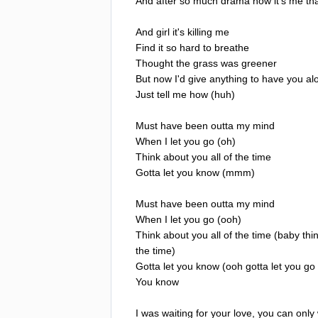
And
after
so
much
drama
now
it's
me
tha
And
girl
it's
killing
me
Find
it
so
hard
to
breathe
Thought
the
grass
was
greener
But
now
I'd
give
anything
to
have
you
al
Just
tell
me
how
(
huh
)
Must
have
been
outta
my
mind
When
I
let
you
go
(
oh
)
Think
about
you
all
of
the
time
Gotta
let
you
know
(
mmm
)
Must
have
been
outta
my
mind
When
I
let
you
go
(
ooh
)
Think
about
you
all
of
the
time
(
baby
thi
the
time
)
Gotta
let
you
know
(
ooh
gotta
let
you
go
You
know
I
was
waiting
for
your
love
,
you
can
only