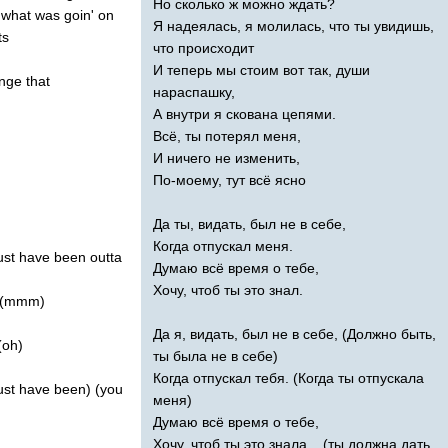
Но сколько ж можно ждать?
what
was
goin'
on
Я надеялась, я молилась, что ты увидишь,
ts
что происходит
И теперь мы стоим вот так, души
nge
that
нараспашку,
А внутри я скована цепями.
Всё, ты потерял меня,
И ничего не изменить,
По-моему, тут всё ясно
Да ты, видать, был не в себе,
Когда отпускал меня.
st
have
been
outta
Думаю всё время о тебе,
Хочу, чтоб ты это знал.
(
mmm
)
Да я, видать, был не в себе, (Должно быть,
(
oh
)
ты была не в себе)
Когда отпускал тебя. (Когда ты отпускала
st
have
been
) (
you
меня)
Думаю всё время о тебе,
Хочу, чтоб ты это знала... (ты должна дать