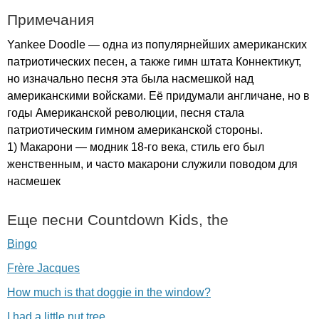
Примечания
Yankee
Doodle
— одна из популярнейших американских
патриотических песен, а также гимн штата Коннектикут,
но изначально песня эта была насмешкой над
американскими войсками. Её придумали англичане, но в
годы Американской революции, песня стала
патриотическим гимном американской стороны.
1) Макарони — модник 18-го века, стиль его был
женственным, и часто макарони служили поводом для
насмешек
Еще песни
Countdown
Kids
,
the
Bingo
Frère Jacques
How much is that doggie in the window?
I had a little nut tree