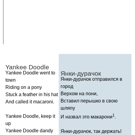
Yankee
Doodle
Янки-дурачок
Yankee
Doodle
went
to
Янки-дурачок отправился в
town
город
Riding
on
a
pony
Верхом на пони,
Stuck
a
feather
in
his
hat
Вставил перышко в свою
And
called
it
macaroni
.
шляпу
1
Yankee
Doodle
,
keep
it
И назвал это макарони
.
up
Yankee
Doodle
dandy
Янки-дурачок, так держать!