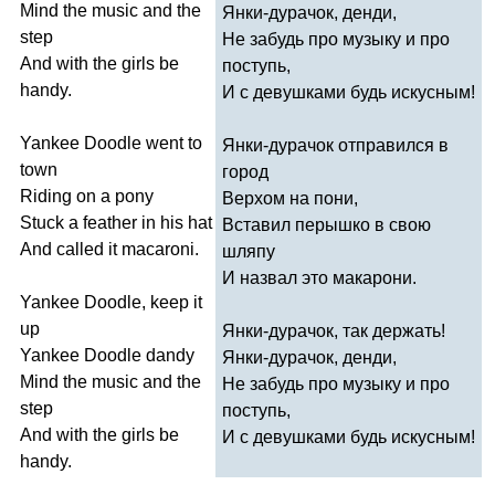
Mind
the
music
and
the
Янки-дурачок, денди,
step
Не забудь про музыку и про
And
with
the
girls
be
поступь,
handy
.
И с девушками будь искусным!
Yankee
Doodle
went
to
Янки-дурачок отправился в
town
город
Riding
on
a
pony
Верхом на пони,
Stuck
a
feather
in
his
hat
Вставил перышко в свою
And
called
it
macaroni
.
шляпу
И назвал это макарони.
Yankee
Doodle
,
keep
it
up
Янки-дурачок, так держать!
Yankee
Doodle
dandy
Янки-дурачок, денди,
Mind
the
music
and
the
Не забудь про музыку и про
step
поступь,
And
with
the
girls
be
И с девушками будь искусным!
handy
.