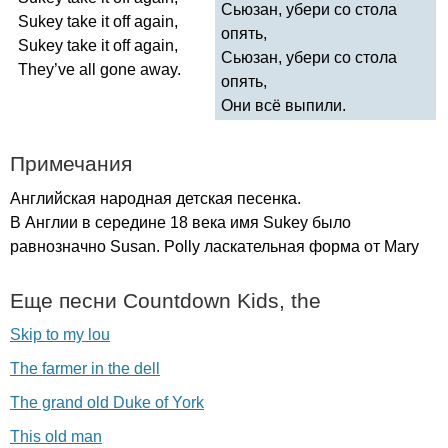
Сьюзан, убери со стола
Sukey
take
it
off
again
,
опять,
Sukey
take
it
off
again
,
Сьюзан, убери со стола
They
’
ve
all
gone
away
.
опять,
Они всё выпили.
Примечания
Английская народная детская песенка.
В Англии в середине 18 века имя
Sukey
было
равнозначно
Susan
.
Polly
ласкательная форма от
Mary
Еще песни
Countdown
Kids
,
the
Skip to my lou
The farmer in the dell
The grand old Duke of York
This old man