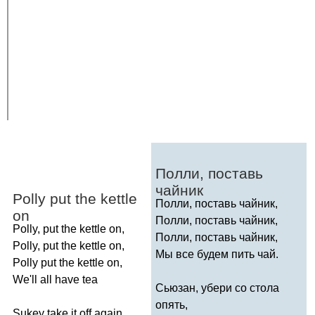
Полли, поставь
чайник
Polly
put
the
kettle
Полли, поставь чайник,
on
Полли, поставь чайник,
Polly
,
put
the
kettle
on
,
Полли, поставь чайник,
Polly
,
put
the
kettle
on
,
Мы все будем пить чай.
Polly
put
the
kettle
on
,
We'll
all
have
tea
Сьюзан, убери со стола
опять,
Sukey
take
it
off
again
,