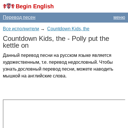
Begin English
Перевод песен
меню
Все исполнители
→
Countdown Kids, the
Countdown
Kids
,
the
-
Polly
put
the
kettle
on
Данный перевод песни на русском языке является
художественным, т.е. перевод недословный. Чтобы
узнать дословный перевод песни, можете наводить
мышкой на английские слова.