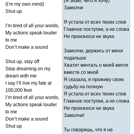
(Я знаю, чего я хочу)
(
I
’
m
my
own
mind
)
Замолчи
Shut
up
Я устала от всех твоих слов
I
’
m
tired
of
all
your
words
,
Главное поступки, а не слова
My
actions
speak
louder
Не произноси ни звука
to
me
Don
’
t
make
a
sound
Замолчи, держись от меня
подальше
Shut
up
,
stay
off
Хватит мечтать о моей мечте
Stop
dreaming
on
my
вместе со мной
dream
with
me
Я сказала, я проживу свою
I
say
I
’
ll
live
my
fate
at
судьбу на полную
100,000
feet
Я устала от всех твоих слов
I
’
m
tired
of
all
your
words
,
Главное поступки, а не слова
My
actions
speak
louder
Не произноси ни звука
to
me
Замолчи!
Don
’
t
make
a
sound
Shut
up
Ты говоришь, что я не