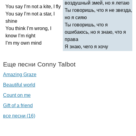
воздушный змей, но я летаю
You
say
I
’
m
not
a
kite
,
I
fly
Ты говоришь, что я не звезда,
You
say
I
’
m
not
a
star
,
I
но я сияю
shine
Ты говоришь, что я
You
think
I
’
m
wrong
,
I
ошибаюсь, но я знаю, что я
know
I
’
m
right
права
I
’
m
my
own
mind
Я знаю, чего я хочу
Еще песни
Conny
Talbot
Amazing Graze
Beautiful world
Count on me
Gift of a friend
все песни (16)