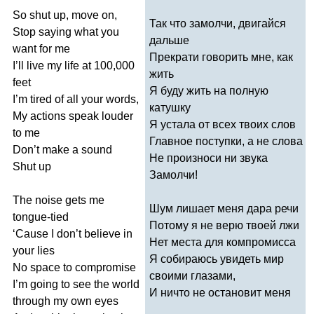
So
shut
up
,
move
on
,
Так что замолчи, двигайся
Stop
saying
what
you
дальше
want
for
me
Прекрати говорить мне, как
I
’
ll
live
my
life
at
100,000
жить
feet
Я буду жить на полную
I
’
m
tired
of
all
your
words
,
катушку
My
actions
speak
louder
Я устала от всех твоих слов
to
me
Главное поступки, а не слова
Don
’
t
make
a
sound
Не произноси ни звука
Shut
up
Замолчи!
The
noise
gets
me
Шум лишает меня дара речи
tongue-tied
Потому я не верю твоей лжи
‘
Cause
I
don
’
t
believe
in
Нет места для компромисса
your
lies
Я собираюсь увидеть мир
No
space
to
compromise
своими глазами,
I
’
m
going
to
see
the
world
И ничто не остановит меня
through
my
own
eyes