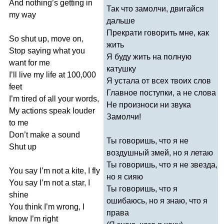
And
nothing
’
s
getting
in
Так что замолчи, двигайся
my
way
дальше
Прекрати говорить мне, как
So
shut
up
,
move
on
,
жить
Stop
saying
what
you
Я буду жить на полную
want
for
me
катушку
I
’
ll
live
my
life
at
100,000
Я устала от всех твоих слов
feet
Главное поступки, а не слова
I
’
m
tired
of
all
your
words
,
Не произноси ни звука
My
actions
speak
louder
Замолчи!
to
me
Don
’
t
make
a
sound
Ты говоришь, что я не
Shut
up
воздушный змей, но я летаю
Ты говоришь, что я не звезда,
You
say
I
’
m
not
a
kite
,
I
fly
но я сияю
You
say
I
’
m
not
a
star
,
I
Ты говоришь, что я
shine
ошибаюсь, но я знаю, что я
You
think
I
’
m
wrong
,
I
права
know
I
’
m
right