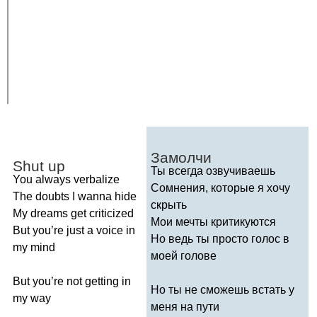
Замолчи
Shut
up
Ты всегда озвучиваешь
You
always
verbalize
Сомнения, которые я хочу
The
doubts
I
wanna
hide
скрыть
My
dreams
get
criticized
Мои мечты критикуются
But
you
’
re
just
a
voice
in
Но ведь ты просто голос в
my
mind
моей голове
But
you
’
re
not
getting
in
Но ты не сможешь встать у
my
way
меня на пути