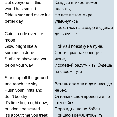
But
everyone
in
this
Каждый в мире может
world
has
smiled
плакать,
Ride
a
star
and
make
it
a
Но все в этом мире
better
day
улыбнулись
Прокатись на звезде и сделай
Catch
a
ride
over
the
день лучше
moon
Glow
bright
like
a
Поймай поездку на луне,
summer
in
June
Свети ярко, как солнце в
Surf
a
rainbow
and
you
’
ll
июне,
be
on
your
way
Исследуй радугу и ты будешь
на своем пути
Stand
up
off
the
ground
and
reach
the
sky
Встань с земли и дотянись до
Push
your
limits
and
небес,
don
’
t
be
shy
Оттолкни свои пределы и не
It
’
s
time
to
go
right
now
,
стесняйся
but
don
’
t
be
scared
Пора идти, но не бойся
It
’
s
about
time
you
treat
Пришло время, чтобы ты