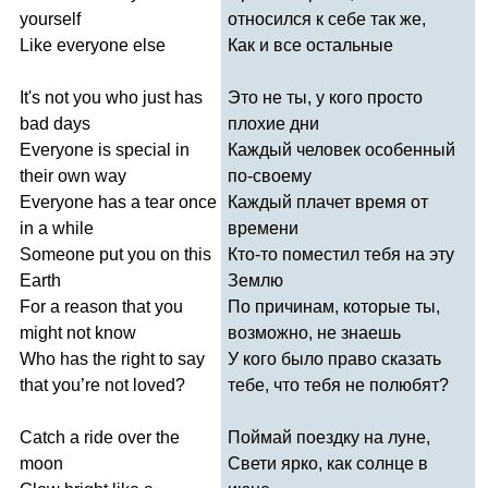
yourself
относился к себе так же,
Like
everyone
else
Как и все остальные
It's
not
you
who
just
has
Это не ты, у кого просто
bad
days
плохие дни
Everyone
is
special
in
Каждый человек особенный
their
own
way
по-своему
Everyone
has
a
tear
once
Каждый плачет время от
in
a
while
времени
Someone
put
you
on
this
Кто-то поместил тебя на эту
Earth
Землю
For
a
reason
that
you
По причинам, которые ты,
might
not
know
возможно, не знаешь
Who
has
the
right
to
say
У кого было право сказать
that
you
’
re
not
loved
?
тебе, что тебя не полюбят?
Catch
a
ride
over
the
Поймай поездку на луне,
moon
Свети ярко, как солнце в