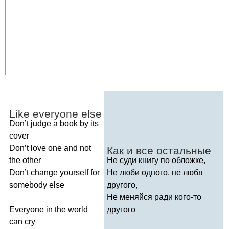
Like
everyone
else
Don
’
t
judge
a
book
by
its
cover
Don
’
t
love
one
and
not
Как и все остальные
the
other
Не суди книгу по обложке,
Don
’
t
change
yourself
for
Не люби одного, не любя
somebody
else
другого,
Не меняйся ради кого-то
Everyone
in
the
world
другого
can
cry