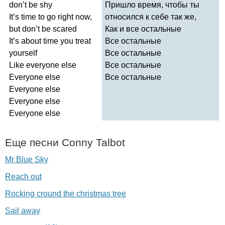
don
’
t
be
shy
Пришло время, чтобы ты
It
’
s
time
to
go
right
now
,
относился к себе так же,
but
don
’
t
be
scared
Как и все остальные
It
’
s
about
time
you
treat
Все остальные
yourself
Все остальные
Like
everyone
else
Все остальные
Everyone
else
Все остальные
Everyone
else
Everyone
else
Everyone
else
Еще песни
Conny
Talbot
Mr Blue Sky
Reach out
Rocking cround the christmas tree
Sail away