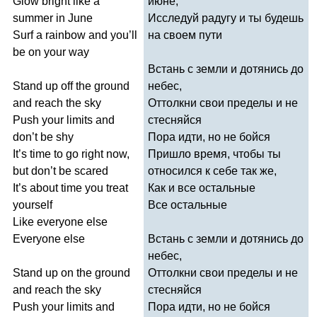
Glow
bright
like
a
июне,
summer
in
June
Исследуй радугу и ты будешь
Surf
a
rainbow
and
you
’
ll
на своем пути
be
on
your
way
Встань с земли и дотянись до
Stand
up
off
the
ground
небес,
and
reach
the
sky
Оттолкни свои пределы и не
Push
your
limits
and
стесняйся
don
’
t
be
shy
Пора идти, но не бойся
It
’
s
time
to
go
right
now
,
Пришло время, чтобы ты
but
don
’
t
be
scared
относился к себе так же,
It
’
s
about
time
you
treat
Как и все остальные
yourself
Все остальные
Like
everyone
else
Everyone
else
Встань с земли и дотянись до
небес,
Stand
up
on
the
ground
Оттолкни свои пределы и не
and
reach
the
sky
стесняйся
Push
your
limits
and
Пора идти, но не бойся