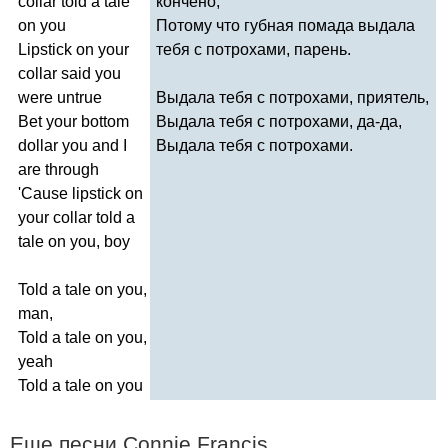
collar
told
a
tale
кончено,
on
you
Потому что губная помада выдала
Lipstick
on
your
тебя с потрохами, парень.
collar
said
you
were
untrue
Выдала тебя с потрохами, приятель,
Bet
your
bottom
Выдала тебя с потрохами, да-да,
dollar
you
and
I
Выдала тебя с потрохами.
are
through
'
Cause
lipstick
on
your
collar
told
a
tale
on
you
,
boy
Told
a
tale
on
you
,
man
,
Told
a
tale
on
you
,
yeah
Told
a
tale
on
you
Еще песни
Connie
Francis