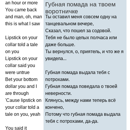
an
hour
or
more
Губная помада на твоем
You
came
back
воротничке
and
man
,
oh
,
man
Ты оставил меня совсем одну на
this
is
what
I
saw
танцевальном вечере,
Сказал, что пошел за содовой.
Lipstick
on
your
Тебя не было целых полчаса или
collar
told
a
tale
даже больше.
on
you
Ты вернулся, о, приятель, и что же я
Lipstick
on
your
увидела...
collar
said
you
were
untrue
Губная помада выдала тебя с
Bet
your
bottom
потрохами.
dollar
you
and
I
Губная помада поведала о твоей
are
through
неверности.
'
Cause
lipstick
on
Клянусь, между нами теперь всё
your
collar
told
a
кончено,
tale
on
you
,
yeah
Потому что губная помада выдала
тебя с потрохами, да-да.
You
said
it