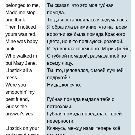
belonged
to
me
,
Ты сказал, что это моя губная
Made
me
stop
помада.
and
think
Тогда я остановилась и задумалась.
Then
I
noticed
Я обратила внимание, что на твоем
yours
was
red
,
воротничке была помада Красного
Mine
was
baby
цвета, но я-то пользуюсь розовой.
pink
И тут вошла конечно же Мэри Джейн,
Who
walked
in
С губной помадой, размазанной по
but
Mary
Jane
,
всему лицу.
Lipstick
all
a
Ты что, целовался, с моей лучшей
mess
подругой?
Were
you
Ну да, конечно.
smoochin'
my
best
friend
,
Губная помада выдала тебя с
Guess
the
потрохами.
answer's
yes
Губная помада поведала о твоей
неверности.
Lipstick
on
your
Клянусь, между нами теперь всё