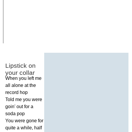
Lipstick
on
your
collar
When
you
left
me
all
alone
at
the
record
hop
Told
me
you
were
goin'
out
for
a
soda
pop
You
were
gone
for
quite
a
while
,
half