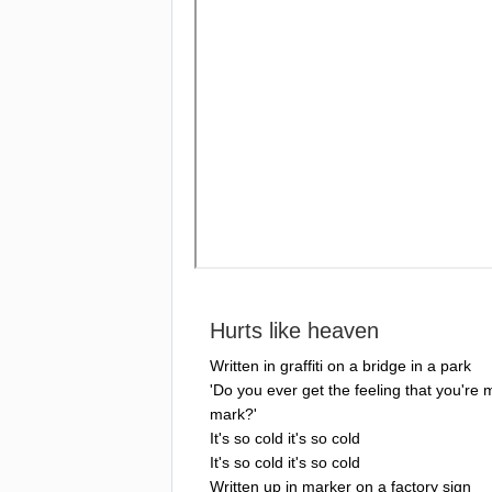
Hurts
like
heaven
Written
in
graffiti
on
a
bridge
in
a
park
'
Do
you
ever
get
the
feeling
that
you're
m
mark
?'
It's
so
cold
it's
so
cold
It's
so
cold
it's
so
cold
Written
up
in
marker
on
a
factory
sign