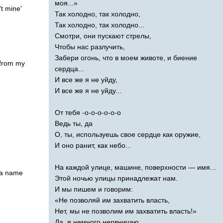
моя...»
't
mine'
Так холодно, так холодно,
Так холодно, так холодно...
Смотри, они пускают стрелы,
Чтобы нас разлучить,
Забери огонь, что в моем животе, и биение
from
my
сердца...
И все же я не уйду,
И все же я не уйду...
От тебя -о-о-о-о-о-о
Ведь ты, да
О, ты, используешь свое сердце как оружие,
И оно ранит, как небо...
На каждой улице, машине, поверхности — имя...
a
name
Этой ночью улицы принадлежат нам.
И мы пишем и говорим:
«Не позволяй им захватить власть,
Нет, мы не позволим им захватить власть!»
Да, я немного нервничаю,