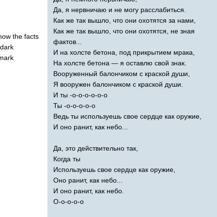
Да, я нервничаю и не могу расслабиться.
Как же так вышло, что они охотятся за нами,
Как же так вышло, что они охотятся, не зная
now
the
facts
фактов...
dark
И на холсте бетона, под прикрытием мрака,
mark
На холсте бетона — я оставлю свой знак.
Вооруженный балончиком с краской души,
Я вооружен балончиком с краской души.
И ты -о-о-о-о-о-о
Ты -о-о-о-о-о
Ведь ты используешь свое сердце как оружие,
И оно ранит, как небо...
Да, это действительно так,
Когда ты
Используешь свое сердце как оружие,
Оно ранит, как небо...
И оно ранит, как небо.
О-о-о-о-о