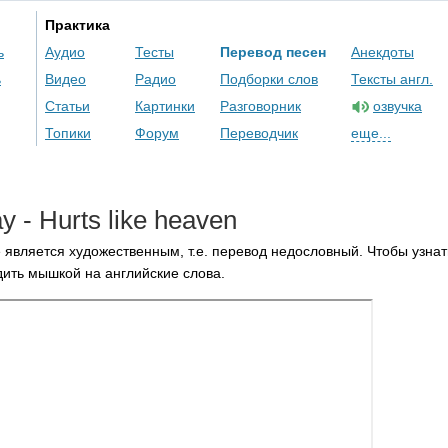
Практика
ь
Аудио
Тесты
Перевод песен
Анекдоты
ь
Видео
Радио
Подборки слов
Тексты англ.
Статьи
Картинки
Разговорник
озвучка
Топики
Форум
Переводчик
еще...
ay
-
Hurts
like
heaven
 является художественным, т.е. перевод недословный. Чтобы узнат
ить мышкой на английские слова.