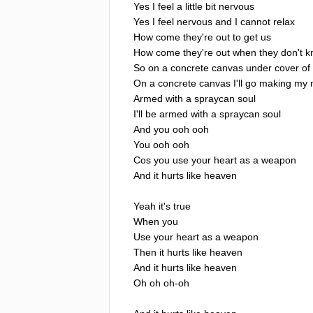
Yes
I
feel
a
little
bit
nervous
Yes
I
feel
nervous
and
I
cannot
relax
How
come
they're
out
to
get
us
How
come
they're
out
when
they
don't
k
So
on
a
concrete
canvas
under
cover
of
On
a
concrete
canvas
I'll
go
making
my
Armed
with
a
spraycan
soul
I'll
be
armed
with
a
spraycan
soul
And
you
ooh
ooh
You
ooh
ooh
Cos
you
use
your
heart
as
a
weapon
And
it
hurts
like
heaven
Yeah
it's
true
When
you
Use
your
heart
as
a
weapon
Then
it
hurts
like
heaven
And
it
hurts
like
heaven
Oh
oh
oh-oh