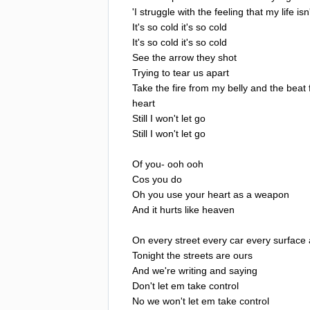
'
I
struggle
with
the
feeling
that
my
life
isn
It's
so
cold
it's
so
cold
It's
so
cold
it's
so
cold
See
the
arrow
they
shot
Trying
to
tear
us
apart
Take
the
fire
from
my
belly
and
the
beat
heart
Still
I
won't
let
go
Still
I
won't
let
go
Of
you-
ooh
ooh
Cos
you
do
Oh
you
use
your
heart
as
a
weapon
And
it
hurts
like
heaven
On
every
street
every
car
every
surface
Tonight
the
streets
are
ours
And
we're
writing
and
saying
Don't
let
em
take
control
No
we
won't
let
em
take
control