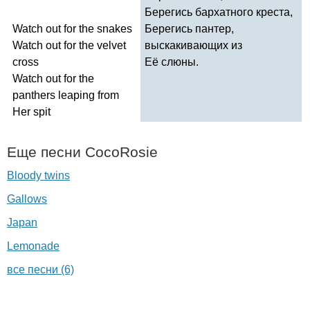
Берегись бархатного креста,
Watch
out
for
the
snakes
Берегись пантер,
Watch
out
for
the
velvet
выскакивающих из
cross
Её слюны.
Watch
out
for
the
panthers
leaping
from
Her
spit
Еще песни
CocoRosie
Bloody twins
Gallows
Japan
Lemonade
все песни (6)