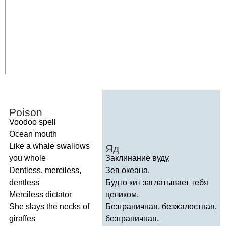
Poison
Voodoo
spell
Ocean
mouth
Like
a
whale
swallows
Яд
you
whole
Заклинание вуду,
Dentless
,
merciless
,
Зев океана,
dentless
Будто кит заглатывает тебя
Merciless
dictator
целиком.
She
slays
the
necks
of
Безграничная, безжалостная,
giraffes
безграничная,