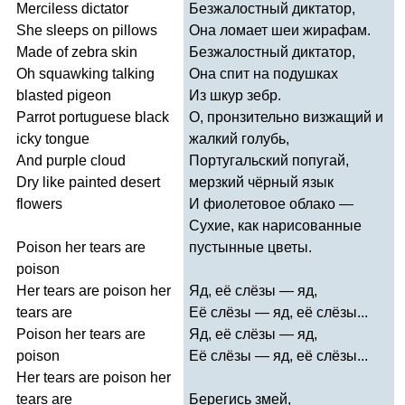
Merciless
dictator
Безжалостный диктатор,
She
sleeps
on
pillows
Она ломает шеи жирафам.
Made
of
zebra
skin
Безжалостный диктатор,
Oh
squawking
talking
Она спит на подушках
blasted
pigeon
Из шкур зебр.
Parrot
portuguese
black
О, пронзительно визжащий и
icky
tongue
жалкий голубь,
And
purple
cloud
Португальский попугай,
Dry
like
painted
desert
мерзкий чёрный язык
flowers
И фиолетовое облако —
Сухие, как нарисованные
Poison
her
tears
are
пустынные цветы.
poison
Her
tears
are
poison
her
Яд, её слёзы — яд,
tears
are
Её слёзы — яд, её слёзы...
Poison
her
tears
are
Яд, её слёзы — яд,
poison
Её слёзы — яд, её слёзы...
Her
tears
are
poison
her
tears
are
Берегись змей,