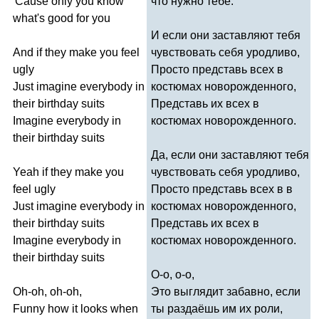
'
Cause
only
you
know
что нужно тебе.
what's
good
for
you
И если они заставляют тебя
And
if
they
make
you
feel
чувствовать себя уродливо,
ugly
Просто представь всех в
Just
imagine
everybody
in
костюмах новорожденного,
their
birthday
suits
Представь их всех в
Imagine
everybody
in
костюмах новорожденного.
their
birthday
suits
Да, если они заставляют тебя
Yeah
if
they
make
you
чувствовать себя уродливо,
feel
ugly
Просто представь всех в в
Just
imagine
everybody
in
костюмах новорожденного,
their
birthday
suits
Представь их всех в
Imagine
everybody
in
костюмах новорожденного.
their
birthday
suits
О-о, о-о,
Oh-oh
,
oh-oh
,
Это выглядит забавно, если
Funny
how
it
looks
when
ты раздаёшь им их роли,