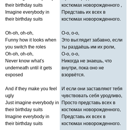
their
birthday
suits
костюмах новорожденного ,
Imagine
everybody
in
Представь их всех в
their
birthday
suits
костюмах новорожденного.
Oh-oh
,
oh-oh
,
О-о, о-о,
Funny
how
it
looks
when
Это выглядит забавно, если
you
switch
the
roles
ты раздаёшь им их роли,
Oh-oh
,
oh-oh
,
О-о, о-о,
Never
know
what's
Никогда не знаешь, что
underneath
until
it
gets
внутри, пока оно не
exposed
взорвётся.
And
if
they
make
you
feel
И если они заставляют тебя
ugly
чувствовать себя уродливо,
Just
imagine
everybody
in
Просто представь всех в
their
birthday
suits
костюмах новорожденного,
Imagine
everybody
in
Представь их всех в
their
birthday
suits
костюмах новорожденного.