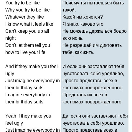
You
try
to
be
like
Почему ты пытаешься быть
Why
you
try
to
be
like
такой,
Whatever
they
like
Какой им хочется?
I
know
what
it
feels
like
Я знаю, каково это
Can't
keep
you
up
all
Не можешь держаться бодро
night
всю ночь.
Don't
let
them
tell
you
Не разрешай им диктовать
how
to
live
your
life
тебе, как жить.
And
if
they
make
you
feel
И если они заставляют тебя
ugly
чувствовать себя уродливо,
Just
imagine
everybody
in
Просто представь всех в
their
birthday
suits
костюмах новорожденного,
Imagine
everybody
in
Представь их всех в
their
birthday
suits
костюмах новорожденного
Yeah
if
they
make
you
Да, если они заставляют тебя
feel
ugly
чувствовать себя уродливо,
Just
imagine
everybody
in
Просто представь всех в