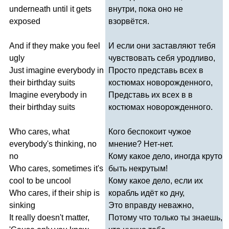
underneath
until
it
gets
внутри, пока оно не
exposed
взорвётся.
And
if
they
make
you
feel
И если они заставляют тебя
ugly
чувствовать себя уродливо,
Just
imagine
everybody
in
Просто представь всех в
their
birthday
suits
костюмах новорожденного,
Imagine
everybody
in
Представь их всех в в
their
birthday
suits
костюмах новорожденного.
Who
cares
,
what
Кого беспокоит чужое
everybody's
thinking
,
no
мнение? Нет-нет.
no
Кому какое дело, иногда круто
Who
cares
,
sometimes
it's
быть некрутым!
cool
to
be
uncool
Кому какое дело, если их
Who
cares
,
if
their
ship
is
корабль идёт ко дну,
sinking
Это вправду неважно,
It
really
doesn't
matter
,
Потому что только ты знаешь,