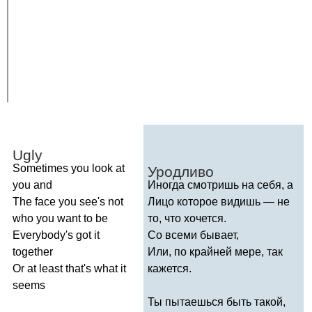
Ugly
Sometimes
you
look
at
Уродливо
you
and
Иногда смотришь на себя, а
The
face
you
see's
not
Лицо которое видишь — не
who
you
want
to
be
то, что хочется.
Everybody's
got
it
Со всеми бывает,
together
Или, по крайней мере, так
Or
at
least
that's
what
it
кажется.
seems
Ты пытаешься быть такой,