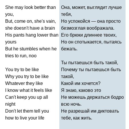
She
may
look
better
than
Она, может, выглядит лучше
you
,
тебя,
But
,
come
on
,
she's
vain
,
Но успокойся — она просто
she
doesn't
have
a
brain
безмозглая воображала.
His
pants
hang
lower
than
Его брюки длиннее твоих,
yours
Но он спотыкается, пытаясь
But
he
stumbles
when
he
бежать.
tries
to
run
,
noo
Ты пытаешься быть такой,
You
try
to
be
like
Почему ты пытаешься быть
Why
you
try
to
be
like
такой,
Whatever
they
like
Какой им хочется?
I
know
what
it
feels
like
Я знаю, каково это
Can't
keep
you
up
all
Не можешь держаться бодро
night
всю ночь.
Don't
let
them
tell
you
Не разрешай им диктовать
how
to
live
your
life
тебе, как жить.