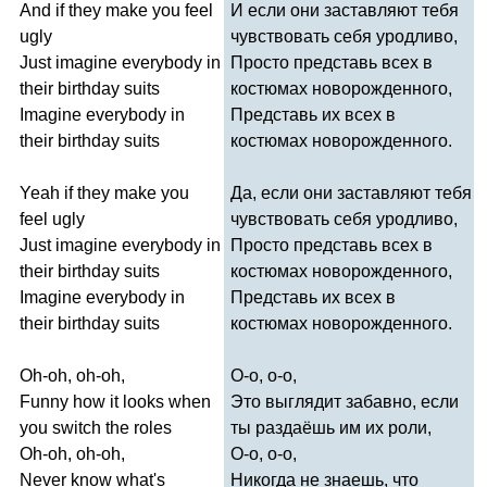
And
if
they
make
you
feel
И если они заставляют тебя
ugly
чувствовать себя уродливо,
Just
imagine
everybody
in
Просто представь всех в
their
birthday
suits
костюмах новорожденного,
Imagine
everybody
in
Представь их всех в
their
birthday
suits
костюмах новорожденного.
Yeah
if
they
make
you
Да, если они заставляют тебя
feel
ugly
чувствовать себя уродливо,
Just
imagine
everybody
in
Просто представь всех в
their
birthday
suits
костюмах новорожденного,
Imagine
everybody
in
Представь их всех в
their
birthday
suits
костюмах новорожденного.
Oh-oh
,
oh-oh
,
О-о, о-о,
Funny
how
it
looks
when
Это выглядит забавно, если
you
switch
the
roles
ты раздаёшь им их роли,
Oh-oh
,
oh-oh
,
О-о, о-о,
Never
know
what's
Никогда не знаешь, что