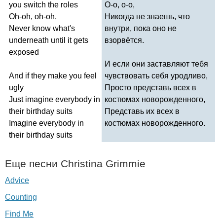
you
switch
the
roles
О-о, о-о,
Oh-oh
,
oh-oh
,
Никогда не знаешь, что
Never
know
what's
внутри, пока оно не
underneath
until
it
gets
взорвётся.
exposed
И если они заставляют тебя
And
if
they
make
you
feel
чувствовать себя уродливо,
ugly
Просто представь всех в
Just
imagine
everybody
in
костюмах новорожденного,
their
birthday
suits
Представь их всех в
Imagine
everybody
in
костюмах новорожденного.
their
birthday
suits
Еще песни
Christina
Grimmie
Advice
Counting
Find Me