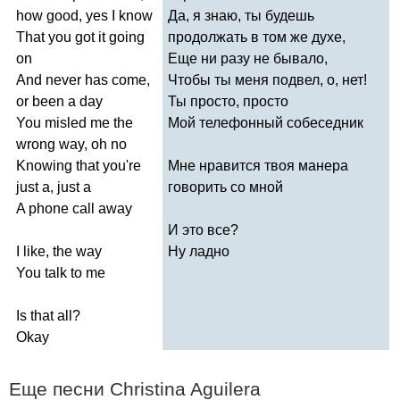
how
good
,
yes
I
know
Да, я знаю, ты будешь
That
you
got
it
going
продолжать в том же духе,
on
Еще ни разу не бывало,
And
never
has
come
,
Чтобы ты меня подвел, о, нет!
or
been
a
day
Ты просто, просто
You
misled
me
the
Мой телефонный собеседник
wrong
way
,
oh
no
Knowing
that
you're
Мне нравится твоя манера
just
a
,
just
a
говорить со мной
A
phone
call
away
И это все?
I
like
,
the
way
Ну ладно
You
talk
to
me
Is
that
all
?
Okay
Еще песни
Christina
Aguilera