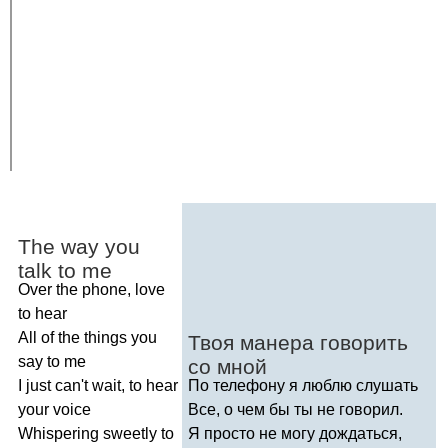
The
way
you
talk
to
me
Over
the
phone
,
love
to
hear
All
of
the
things
you
Твоя манера говорить
say
to
me
со мной
I
just
can't
wait
,
to
hear
По телефону я люблю слушать
your
voice
Все, о чем бы ты не говорил.
Whispering
sweetly
to
Я просто не могу дождаться,