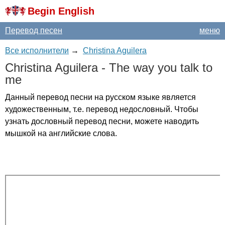
Begin English
Перевод песен
меню
Все исполнители
→
Christina Aguilera
Christina
Aguilera
-
The
way
you
talk
to
me
Данный перевод песни на русском языке является
художественным, т.е. перевод недословный. Чтобы
узнать дословный перевод песни, можете наводить
мышкой на английские слова.