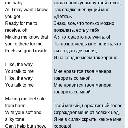
me
baby
когда вновь услышу твой голос,
All
I
may
want
I
know
Так сладко шепчущий мне:
you
got
«Детка».
Ready
for
me
to
Знаю, все, что только можно
receive
,
oh
пожелать, есть у тебя,
Making
me
know
that
А я готова это получить, о!
you're
there
for
me
Ты позволяешь мне понять, что
Feels
so
good
inside
ты создан для меня,
И на сердце моем так хорошо
I
like
,
the
way
You
talk
to
me
Мне нравится твоя манера
I
like
,
the
way
говорить со мной,
You
talk
to
me
Мне нравится твоя манера
говорить со мной
Making
me
feel
safe
from
harm
Твой мягкий, бархатистый голос
With
your
soft
and
Ограждает меня от всяких бед,
silky
tone
Я не в силах скрыть, как же мне
Can't
help
but
show
,
хорошо!