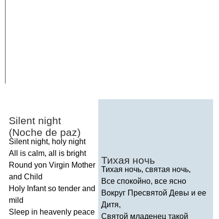
Silent
night
(
Noche
de
paz
)
Silent
night
,
holy
night
All
is
calm
,
all
is
bright
Тихая ночь
Round
yon
Virgin
Mother
Тихая ночь, святая ночь,
and
Child
Все спокойно, все ясно
Holy
Infant
so
tender
and
Вокруг Пресвятой Девы и ее
mild
Дитя,
Sleep
in
heavenly
peace
Святой младенец такой