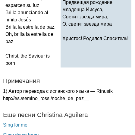
Предвещая рождение
esparcen
su
luz
младенца Иисуса,
Brilla
anunciando
al
Светит звезда мира,
ni
ñ
ito
Jes
ú
s
О, светит звезда мира
Brilla
la
estrella
de
paz
.
Oh
,
brilla
la
estrella
de
Христос! Родился Спаситель!
paz
Christ
,
the
Saviour
is
born
Примечания
1) Автор перевода с испанского языка —
Rinusik
http
://
es
./
semino
_
rossi
/
noche
_
de
_
paz
__
Еще песни
Christina
Aguilera
Sing for me