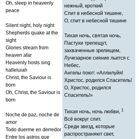
Oh
,
sleep
in
heavenly
нежный, кроткий
peace
Спит в небесной тишине,
О, спит в небесной тишине
Silent
night
,
holy
night
Shepherds
quake
at
the
Тихая ночь, святая ночь,
sight
Пастухи трепещут,
Glories
stream
from
захваченные зрелищем,
heaven
afar
Лучезарное сияние льется с
Heavenly
hosts
sing
Небес,
halleluiah
Ангелы поют: «Аллилуйя!
Christ
,
the
Saviour
is
Христос, родился Спаситель!
born
О, Христос, родился
Oh
,
Christ
,
the
Saviour
is
Спаситель!»
born
1
Тихая ночь, ночь любви,
Noche
de
paz
,
noche
de
Всё вокруг спит.
amor
Среди звезд, которые
Todo
duerme
en
derredor
распространяют свет,
Entre
los
astros
que