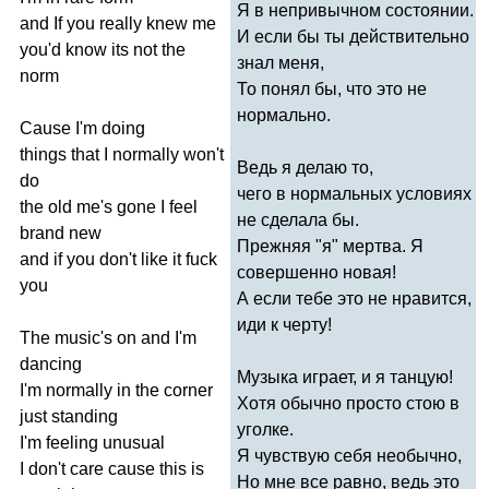
Я в непривычном состоянии.
and
If
you
really
knew
me
И если бы ты действительно
you'd
know
its
not
the
знал меня,
norm
То понял бы, что это не
нормально.
Cause
I'm
doing
things
that
I
normally
won't
Ведь я делаю то,
do
чего в нормальных условиях
the
old
me's
gone
I
feel
не сделала бы.
brand
new
Прежняя "я" мертва. Я
and
if
you
don't
like
it
fuck
совершенно новая!
you
А если тебе это не нравится,
иди к черту!
The
music's
on
and
I'm
dancing
Музыка играет, и я танцую!
I'm
normally
in
the
corner
Хотя обычно просто стою в
just
standing
уголке.
I'm
feeling
unusual
Я чувствую себя необычно,
I
don't
care
cause
this
is
Но мне все равно, ведь это