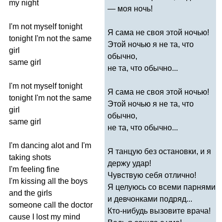
my
night
— моя ночь!
I'm
not
myself
tonight
Я сама не своя этой ночью!
tonight
I'm
not
the
same
Этой ночью я не та, что
girl
обычно,
same
girl
не та, что обычно...
I'm
not
myself
tonight
Я сама не своя этой ночью!
tonight
I'm
not
the
same
Этой ночью я не та, что
girl
обычно,
same
girl
не та, что обычно...
I'm
dancing
alot
and
I'm
Я танцую без остановки, и я
taking
shots
держу удар!
I'm
feeling
fine
Чувствую себя отлично!
I'm
kissing
all
the
boys
Я целуюсь со всеми парнями
and
the
girls
и девчонками подряд...
someone
call
the
doctor
Кто-нибудь вызовите врача!
cause
I
lost
my
mind