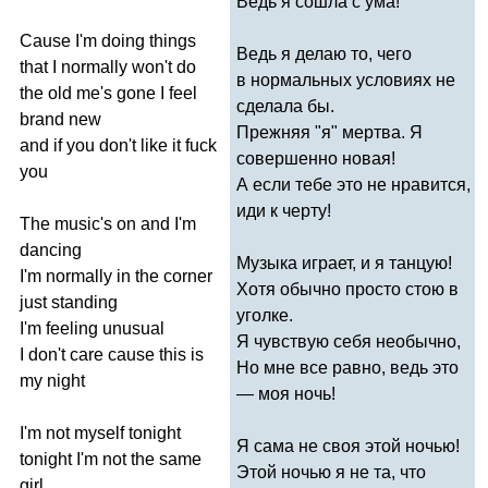
Ведь я сошла с ума!
Cause
I'm
doing
things
Ведь я делаю то, чего
that
I
normally
won't
do
в нормальных условиях не
the
old
me's
gone
I
feel
сделала бы.
brand
new
Прежняя "я" мертва. Я
and
if
you
don't
like
it
fuck
совершенно новая!
you
А если тебе это не нравится,
иди к черту!
The
music's
on
and
I'm
dancing
Музыка играет, и я танцую!
I'm
normally
in
the
corner
Хотя обычно просто стою в
just
standing
уголке.
I'm
feeling
unusual
Я чувствую себя необычно,
I
don't
care
cause
this
is
Но мне все равно, ведь это
my
night
— моя ночь!
I'm
not
myself
tonight
Я сама не своя этой ночью!
tonight
I'm
not
the
same
Этой ночью я не та, что
girl