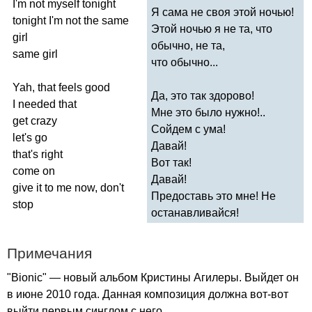
I'm
not
myself
tonight
Я сама не своя этой ночью!
tonight
I'm
not
the
same
Этой ночью я не та, что
girl
обычно, не та,
same
girl
что обычно...
Yah
,
that
feels
good
Да, это так здорово!
I
needed
that
Мне это было нужно!..
get
crazy
Сойдем с ума!
let's
go
Давай!
that's
right
Вот так!
come
on
Давай!
give
it
to
me
now
,
don't
Предоставь это мне! Не
stop
останавливайся!
Примечания
"
Bionic
" — новый альбом Кристины Агилеры. Выйдет он
в июне 2010 года. Данная композиция должна вот-вот
выйти первым синглом с него.