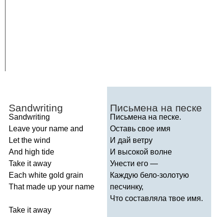
Sandwriting
Письмена на песке
Sandwriting
Письмена на песке.
Leave
your
name
and
Оставь свое имя
Let
the
wind
И дай ветру
And
high
tide
И высокой волне
Take
it
away
Унести его —
Each
white
gold
grain
Каждую бело-золотую
That
made
up
your
name
песчинку,
Что составляла твое имя.
Take
it
away