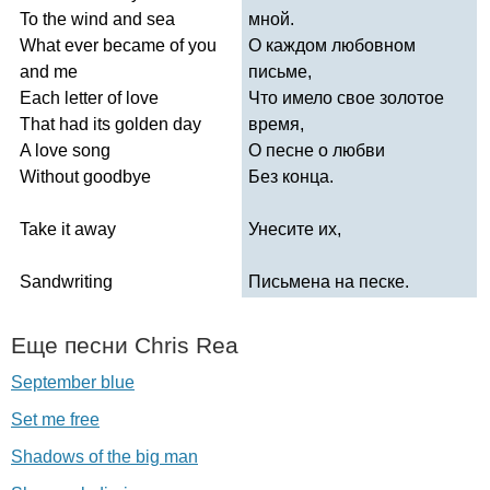
To
the
wind
and
sea
мной.
What
ever
became
of
you
О каждом любовном
and
me
письме,
Each
letter
of
love
Что имело свое золотое
That
had
its
golden
day
время,
A
love
song
О песне о любви
Without
goodbye
Без конца.
Take
it
away
Унесите их,
Sandwriting
Письмена на песке.
Еще песни
Chris
Rea
September blue
Set me free
Shadows of the big man