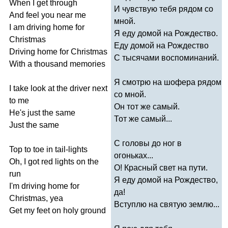
When
I
get
through
И чувствую тебя рядом со
And
feel
you
near
me
мной.
I
am
driving
home
for
Я еду домой на Рождество.
Christmas
Еду домой на Рождество
Driving
home
for
Christmas
С тысячами воспоминаний.
With
a
thousand
memories
Я смотрю на шофера рядом
I
take
look
at
the
driver
next
со мной.
to
me
Он тот же самый.
He's
just
the
same
Тот же самый...
Just
the
same
С головы до ног в
Top
to
toe
in
tail-lights
огоньках...
Oh
,
I
got
red
lights
on
the
О! Красный свет на пути.
run
Я еду домой на Рождество,
I'm
driving
home
for
да!
Christmas
,
yea
Вступлю на святую землю...
Get
my
feet
on
holy
ground