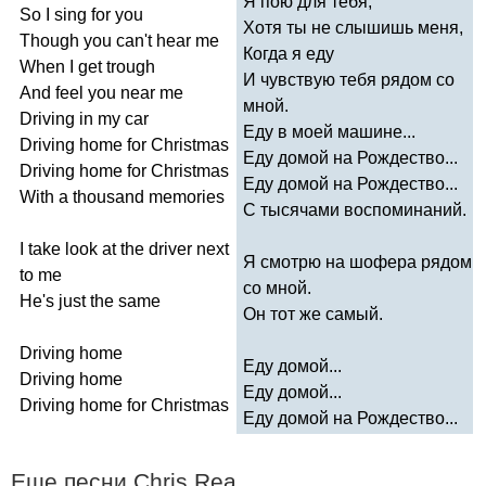
Я пою для тебя,
So
I
sing
for
you
Хотя ты не слышишь меня,
Though
you
can't
hear
me
Когда я еду
When
I
get
trough
И чувствую тебя рядом со
And
feel
you
near
me
мной.
Driving
in
my
car
Еду в моей машине...
Driving
home
for
Christmas
Еду домой на Рождество...
Driving
home
for
Christmas
Еду домой на Рождество...
With
a
thousand
memories
С тысячами воспоминаний.
I
take
look
at
the
driver
next
Я смотрю на шофера рядом
to
me
со мной.
He's
just
the
same
Он тот же самый.
Driving
home
Еду домой...
Driving
home
Еду домой...
Driving
home
for
Christmas
Еду домой на Рождество...
Еще песни
Chris
Rea