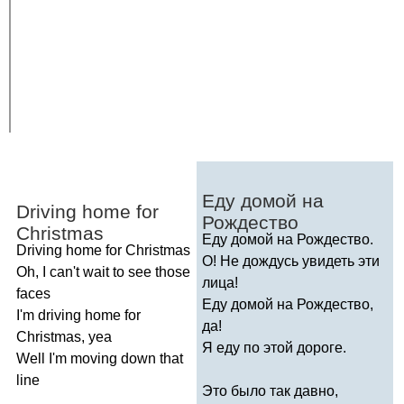
Еду домой на
Driving
home
for
Рождество
Christmas
Еду домой на Рождество.
Driving
home
for
Christmas
О! Не дождусь увидеть эти
Oh
,
I
can't
wait
to
see
those
лица!
faces
Еду домой на Рождество,
I'm
driving
home
for
да!
Christmas
,
yea
Я еду по этой дороге.
Well
I'm
moving
down
that
line
Это было так давно,