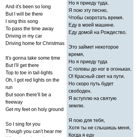
Но я приеду туда.
And
it's
been
so
long
Я пою эту песню,
But
I
will
be
there
Чтобы скоротать время.
I
sing
this
song
Еду в моей машине.
To
pass
the
time
away
Еду домой на Рождество.
Driving
in
my
car
Driving
home
for
Christmas
Это займет некоторое
время,
It's
gonna
take
some
time
Но я приеду туда
But
I'll
get
there
С головы до ног в огоньках.
Top
to
toe
in
tail-lights
О! Красный свет на пути.
Oh
,
I
got
red
lights
on
the
Но скоро путь будет
run
свободен.
But
soon
there'll
be
a
Я вступлю на святую
freeway
землю.
Get
my
feet
on
holy
ground
Я пою для тебя,
So
I
sing
for
you
Хотя ты не слышишь меня,
Though
you
can't
hear
me
Когда я еду