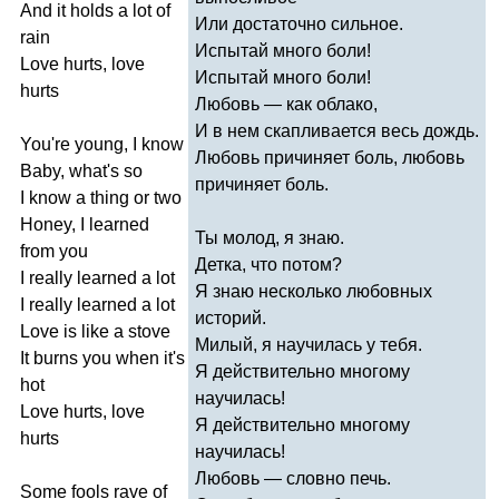
And
it
holds
a
lot
of
Или достаточно сильное.
rain
Испытай много боли!
Love
hurts
,
love
Испытай много боли!
hurts
Любовь — как облако,
И в нем скапливается весь дождь.
You're
young
,
I
know
Любовь причиняет боль, любовь
Baby
,
what's
so
причиняет боль.
I
know
a
thing
or
two
Honey
,
I
learned
Ты молод, я знаю.
from
you
Детка, что потом?
I
really
learned
a
lot
Я знаю несколько любовных
I
really
learned
a
lot
историй.
Love
is
like
a
stove
Милый, я научилась у тебя.
It
burns
you
when
it's
Я действительно многому
hot
научилась!
Love
hurts
,
love
Я действительно многому
hurts
научилась!
Любовь — словно печь.
Some
fools
rave
of