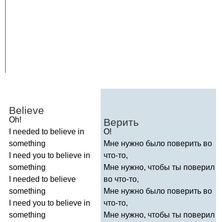
Believe
Oh
!
Верить
I
needed
to
believe
in
О!
something
Мне нужно было поверить во
I
need
you
to
believe
in
что-то,
something
Мне нужно, чтобы ты поверил
I
needed
to
believe
во что-то,
something
Мне нужно было поверить во
I
need
you
to
believe
in
что-то,
something
Мне нужно, чтобы ты поверил