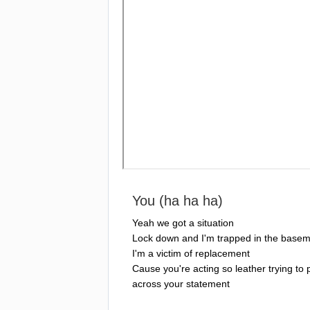
You
(
ha
ha
ha
)
Yeah
we
got
a
situation
Lock
down
and
I'm
trapped
in
the
basem
I'm
a
victim
of
replacement
Cause
you're
acting
so
leather
trying
to
across
your
statement