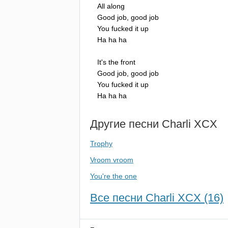
All
along
Good
job
,
good
job
You
fucked
it
up
Ha
ha
ha
It's
the
front
Good
job
,
good
job
You
fucked
it
up
Ha
ha
ha
Другие песни
Charli
XCX
Trophy
Vroom vroom
You're the one
Все песни Charli XCX (16)