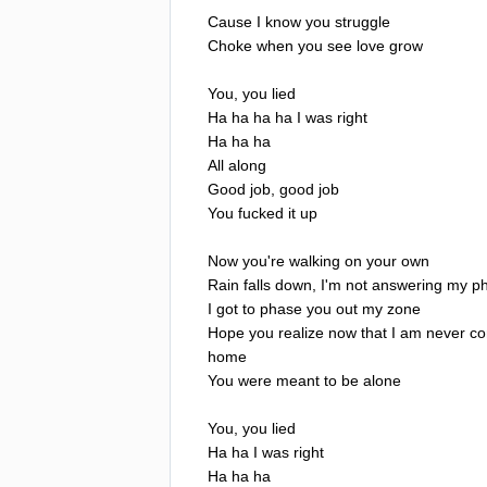
Cause
I
know
you
struggle
Choke
when
you
see
love
grow
You
,
you
lied
Ha
ha
ha
ha
I
was
right
Ha
ha
ha
All
along
Good
job
,
good
job
You
fucked
it
up
Now
you're
walking
on
your
own
Rain
falls
down
,
I'm
not
answering
my
p
I
got
to
phase
you
out
my
zone
Hope
you
realize
now
that
I
am
never
co
home
You
were
meant
to
be
alone
You
,
you
lied
Ha
ha
I
was
right
Ha
ha
ha