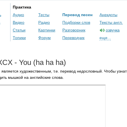
Практика
ь
Аудио
Тесты
Перевод песен
Анекдоты
ь
Видео
Радио
Подборки слов
Тексты англ.
Статьи
Картинки
Разговорник
озвучка
Топики
Форум
Переводчик
еще...
XCX
-
You
(
ha
ha
ha
)
 является художественным, т.е. перевод недословный. Чтобы узнат
ить мышкой на английские слова.