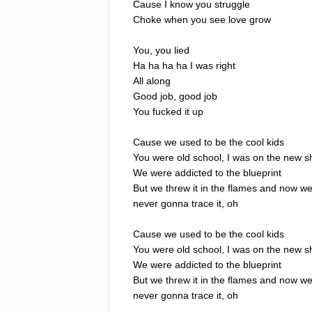
Cause
I
know
you
struggle
Choke
when
you
see
love
grow
You
,
you
lied
Ha
ha
ha
ha
I
was
right
All
along
Good
job
,
good
job
You
fucked
it
up
Cause
we
used
to
be
the
cool
kids
You
were
old
school
,
I
was
on
the
new
s
We
were
addicted
to
the
blueprint
But
we
threw
it
in
the
flames
and
now
we
never
gonna
trace
it
,
oh
Cause
we
used
to
be
the
cool
kids
You
were
old
school
,
I
was
on
the
new
s
We
were
addicted
to
the
blueprint
But
we
threw
it
in
the
flames
and
now
we
never
gonna
trace
it
,
oh