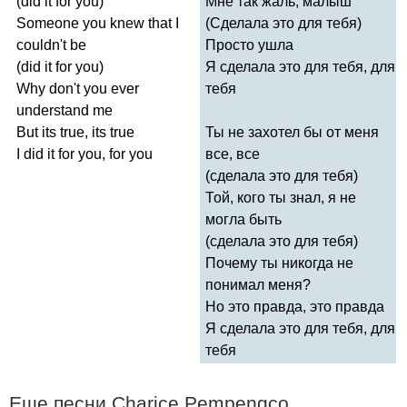
(
did
it
for
you
)
Мне так жаль, малыш
Someone
you
knew
that
I
(Сделала это для тебя)
couldn't
be
Просто ушла
(
did
it
for
you
)
Я сделала это для тебя, для
Why
don't
you
ever
тебя
understand
me
But
its
true
,
its
true
Ты не захотел бы от меня
I
did
it
for
you
,
for
you
все, все
(сделала это для тебя)
Той, кого ты знал, я не
могла быть
(сделала это для тебя)
Почему ты никогда не
понимал меня?
Но это правда, это правда
Я сделала это для тебя, для
тебя
Еще песни
Charice
Pempengco