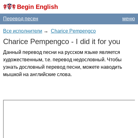
Begin English
Перевод песен
меню
Все исполнители
→
Charice Pempengco
Charice
Pempengco
-
I
did
it
for
you
Данный перевод песни на русском языке является
художественным, т.е. перевод недословный. Чтобы
узнать дословный перевод песни, можете наводить
мышкой на английские слова.