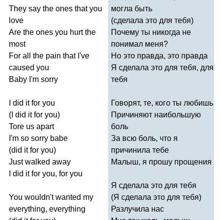
They
say
the
ones
that
you
могла быть
love
(сделала это для тебя)
Are
the
ones
you
hurt
the
Почему ты никогда не
most
понимал меня?
For
all
the
pain
that
I've
Но это правда, это правда
caused
you
Я сделала это для тебя, для
Baby
I'm
sorry
тебя
I
did
it
for
you
Говорят, те, кого ты любишь
(
I
did
it
for
you
)
Причиняют наибольшую
Tore
us
apart
боль
I'm
so
sorry
babe
За всю боль, что я
(
did
it
for
you
)
причинила тебе
Just
walked
away
Малыш, я прошу прощения
I
did
it
for
you
,
for
you
Я сделала это для тебя
You
wouldn't
wanted
my
(Я сделала это для тебя)
everything
,
everything
Разлучила нас