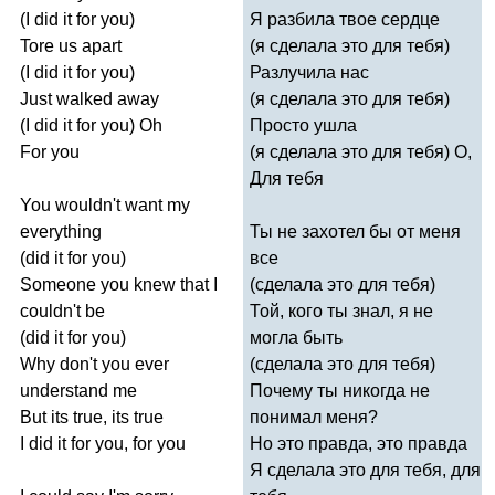
(
I
did
it
for
you
)
Я разбила твое сердце
Tore
us
apart
(я сделала это для тебя)
(
I
did
it
for
you
)
Разлучила нас
Just
walked
away
(я сделала это для тебя)
(
I
did
it
for
you
)
Oh
Просто ушла
For
you
(я сделала это для тебя) О,
Для тебя
You
wouldn't
want
my
everything
Ты не захотел бы от меня
(
did
it
for
you
)
все
Someone
you
knew
that
I
(сделала это для тебя)
couldn't
be
Той, кого ты знал, я не
(
did
it
for
you
)
могла быть
Why
don't
you
ever
(сделала это для тебя)
understand
me
Почему ты никогда не
But
its
true
,
its
true
понимал меня?
I
did
it
for
you
,
for
you
Но это правда, это правда
Я сделала это для тебя, для