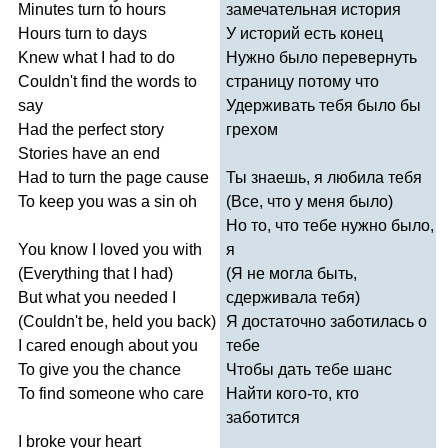
Minutes
turn
to
hours
замечательная история
Hours
turn
to
days
У историй есть конец
Knew
what
I
had
to
do
Нужно было перевернуть
Couldn't
find
the
words
to
страницу потому что
say
Удерживать тебя было бы
Had
the
perfect
story
грехом
Stories
have
an
end
Had
to
turn
the
page
cause
Ты знаешь, я любила тебя
To
keep
you
was
a
sin
oh
(Все, что у меня было)
Но то, что тебе нужно было,
You
know
I
loved
you
with
я
(
Everything
that
I
had
)
(Я не могла быть,
But
what
you
needed
I
сдерживала тебя)
(
Couldn't
be
,
held
you
back
)
Я достаточно заботилась о
I
cared
enough
about
you
тебе
To
give
you
the
chance
Чтобы дать тебе шанс
To
find
someone
who
care
Найти кого-то, кто
заботится
I
broke
your
heart