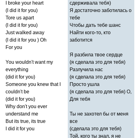
I
broke
your
heart
сдерживала тебя)
(
I
did
it
for
you
)
Я достаточно заботилась о
Tore
us
apart
тебе
(
I
did
it
for
you
)
Чтобы дать тебе шанс
Just
walked
away
Найти кого-то, кто
(
I
did
it
for
you
)
Oh
заботится
For
you
Я разбила твое сердце
You
wouldn't
want
my
(я сделала это для тебя)
everything
Разлучила нас
(
did
it
for
you
)
(я сделала это для тебя)
Someone
you
knew
that
I
Просто ушла
couldn't
be
(я сделала это для тебя) О,
(
did
it
for
you
)
Для тебя
Why
don't
you
ever
understand
me
Ты не захотел бы от меня
But
its
true
,
its
true
все
I
did
it
for
you
(сделала это для тебя)
Той, кого ты знал, я не