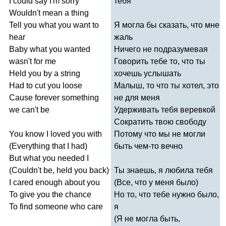
I
could
say
I'm
sorry
тебя
Wouldn't
mean
a
thing
Tell
you
what
you
want
to
Я могла бы сказать, что мне
hear
жаль
Baby
what
you
wanted
Ничего не подразумевая
wasn't
for
me
Говорить тебе то, что ты
Held
you
by
a
string
хочешь услышать
Had
to
cut
you
loose
Малыш, то что ты хотел, это
Cause
forever
something
не для меня
we
can't
be
Удерживать тебя веревкой
Сократить твою свободу
You
know
I
loved
you
with
Потому что мы не могли
(
Everything
that
I
had
)
быть чем-то вечно
But
what
you
needed
I
(
Couldn't
be
,
held
you
back
)
Ты знаешь, я любила тебя
I
cared
enough
about
you
(Все, что у меня было)
To
give
you
the
chance
Но то, что тебе нужно было,
To
find
someone
who
care
я
(Я не могла быть,