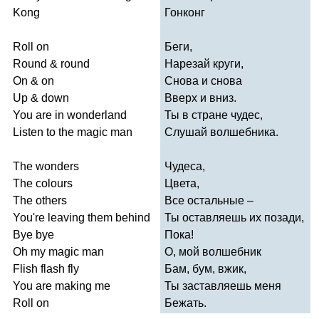
Kong
Гонконг
Roll
on
Беги,
Round
&
round
Нарезай круги,
On
&
on
Снова и снова
Up
&
down
Вверх и вниз.
You
are
in
wonderland
Ты в стране чудес,
Listen
to
the
magic
man
Слушай волшебника.
The
wonders
Чудеса,
The
colours
Цвета,
The
others
Все остальные –
You're
leaving
them
behind
Ты оставляешь их позади,
Bye
bye
Пока!
Oh
my
magic
man
О, мой волшебник
Flish
flash
fly
Бам, бум, вжик,
You
are
making
me
Ты заставляешь меня
Roll
on
Бежать.