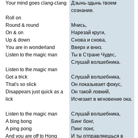
Your
mind
goes
clang-clang
Дзынь-здынь твоем
сознании.
Roll
on
Round
&
round
Мчись,
On
&
on
Нарезай круги,
Up
&
down
Снова и снова,
You
are
in
wonderland
Вверх и вниз.
Listen
to
the
magic
man
Ты в Стране Чудес,
Слушай волшебника.
Listen
to
the
magic
man
Got
a
trick
Слушай волшебника,
That's
so
slick
Он показывает фокус,
Disappears
just
quick
as
a
Он такой ловкий,
lick
Исчезает в мгновение ока.
Listen
to
the
magic
man
Слушай волшебника,
A
bing
bong
Бинг бонг,
A
ping
pong
Пинг понг,
And
you
are
off
to
Hong
И ты отправляешься в