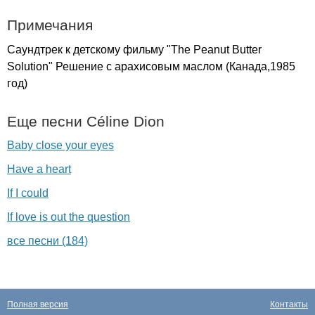
Примечания
Саундтрек к детскому фильму "
The
Peanut
Butter
Solution
" Решение с арахисовым маслом (Канада,1985
год)
Еще песни
C
é
line
Dion
Baby close your eyes
Have a heart
If I could
If love is out the question
все песни (184)
Полная версия
Контакты