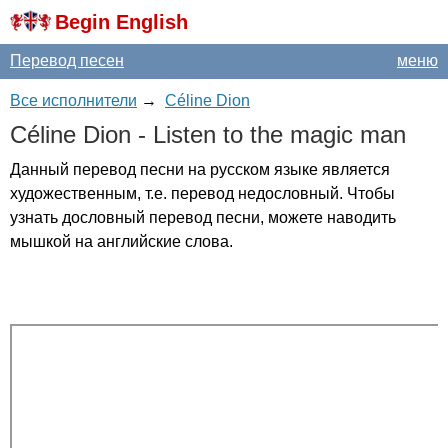
Begin English
Перевод песен
меню
Все исполнители
→
Céline Dion
C
é
line
Dion
-
Listen
to
the
magic
man
Данный перевод песни на русском языке является
художественным, т.е. перевод недословный. Чтобы
узнать дословный перевод песни, можете наводить
мышкой на английские слова.