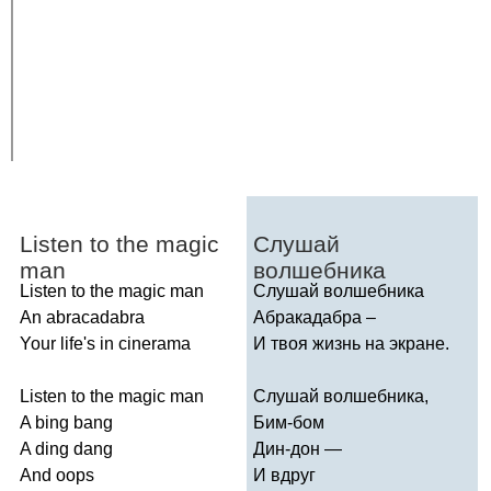
Listen
to
the
magic
Слушай
man
волшебника
Listen
to
the
magic
man
Слушай волшебника
An
abracadabra
Абракадабра –
Your
life's
in
cinerama
И твоя жизнь на экране.
Listen
to
the
magic
man
Слушай волшебника,
A
bing
bang
Бим-бом
A
ding
dang
Дин-дон —
And
oops
И вдруг