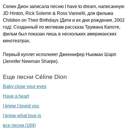
Селин Дион записала песню
I
have
to
dream
, написанную
JD
Hinton
,
Rick
Solemn
&
Ross
Vannelli
, для фильма
Children
on
Their
Birthdays
(Дети и их дни рождения, 2002
год). Созданный по мотивам рассказа Трумана Капоте,
фильм был показан лишь в нескольких американских
кинотеатрах.
Первый куплет исполняет Дженнифер Ньюман Шарп
(
Jennifer
Newman
Sharpe
).
Еще песни
C
é
line
Dion
Baby close your eyes
Have a heart
I knew I loved you
I know what love is
все песни (184)