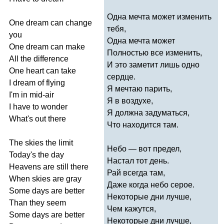
Одна мечта может изменить
One
dream
can
change
тебя,
you
Одна мечта может
One
dream
can
make
Полностью все изменить,
All
the
difference
И это заметит лишь одно
One
heart
can
take
сердце.
I
dream
of
flying
Я мечтаю парить,
I'm
in
mid-air
Я в воздухе,
I
have
to
wonder
Я должна задуматься,
What's
out
there
Что находится там.
The
skies
the
limit
Небо — вот предел,
Today's
the
day
Настал тот день.
Heavens
are
still
there
Рай всегда там,
When
skies
are
gray
Даже когда небо серое.
Some
days
are
better
Некоторые дни лучше,
Than
they
seem
Чем кажутся,
Some
days
are
better
Некоторые дни лучше,