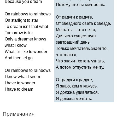
Because
you
dream
Потому что ты мечтаешь.
On
rainbows
to
rainbows
От радуги к радуге,
On
starlight
to
star
От звездного света к звезде,
To
dream
isn't
that
what
Мечтать — это не то,
Tomorrow
is
for
Для чего существует
Only
a
dreamer
knows
завтрашний день.
what
I
know
Только мечтатель знает то,
What
it's
like
to
wonder
что знаю я,
And
then
let
go
Что значит хотеть узнать,
А потом отпустить мечту.
On
rainbows
to
rainbows
I
know
what
I
seem
От радуги к радуге,
I
have
to
wonder
Я знаю, кем я кажусь.
I
have
to
dream
Я должна удивляться,
Я должна мечтать.
Примечания