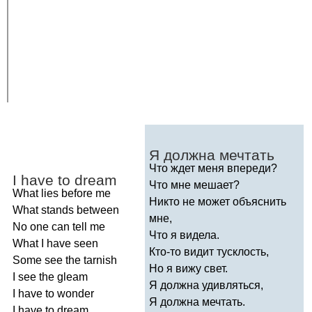
Я должна мечтать
Что ждет меня впереди?
I
have
to
dream
Что мне мешает?
What
lies
before
me
Никто не может объяснить
What
stands
between
мне,
No
one
can
tell
me
Что я видела.
What
I
have
seen
Кто-то видит тусклость,
Some
see
the
tarnish
Но я вижу свет.
I
see
the
gleam
Я должна удивляться,
I
have
to
wonder
Я должна мечтать.
I
have
to
dream