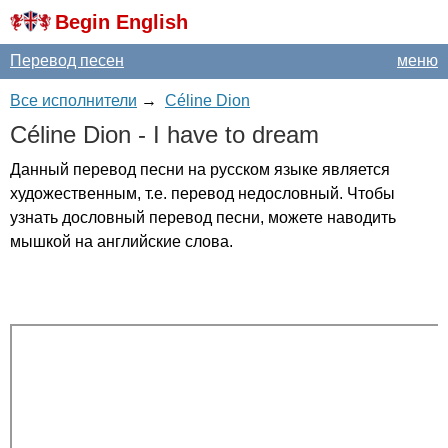
Begin English
Перевод песен
меню
Все исполнители
→
Céline Dion
C
é
line
Dion
-
I
have
to
dream
Данный перевод песни на русском языке является
художественным, т.е. перевод недословный. Чтобы
узнать дословный перевод песни, можете наводить
мышкой на английские слова.