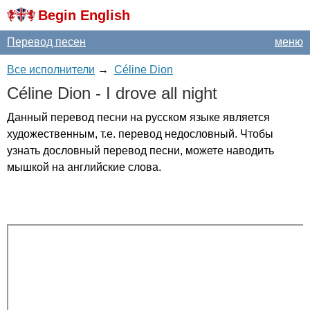
Begin English
Перевод песен
меню
Все исполнители
→
Céline Dion
C
é
line
Dion
-
I
drove
all
night
Данный перевод песни на русском языке является
художественным, т.е. перевод недословный. Чтобы
узнать дословный перевод песни, можете наводить
мышкой на английские слова.