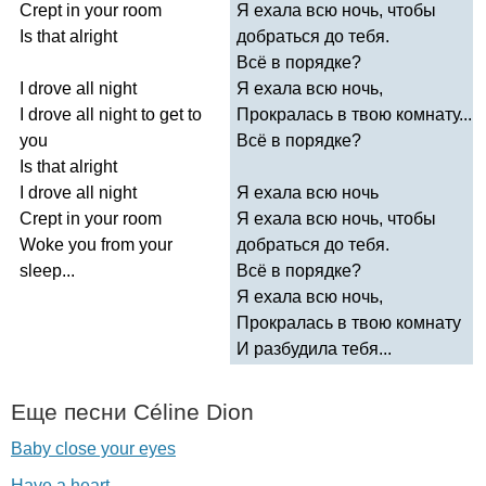
Crept
in
your
room
Я ехала всю ночь, чтобы
Is
that
alright
добраться до тебя.
Всё в порядке?
I
drove
all
night
Я ехала всю ночь,
I
drove
all
night
to
get
to
Прокралась в твою комнату...
you
Всё в порядке?
Is
that
alright
I
drove
all
night
Я ехала всю ночь
Crept
in
your
room
Я ехала всю ночь, чтобы
Woke
you
from
your
добраться до тебя.
sleep
...
Всё в порядке?
Я ехала всю ночь,
Прокралась в твою комнату
И разбудила тебя...
Еще песни
C
é
line
Dion
Baby close your eyes
Have a heart