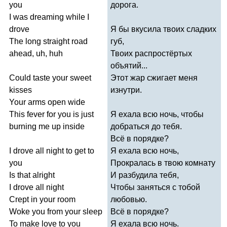
you
дорога.
I
was
dreaming
while
I
drove
Я бы вкусила твоих сладких
The
long
straight
road
губ,
ahead
,
uh
,
huh
Твоих распростёртых
объятий...
Could
taste
your
sweet
Этот жар сжигает меня
kisses
изнутри.
Your
arms
open
wide
This
fever
for
you
is
just
Я ехала всю ночь, чтобы
burning
me
up
inside
добраться до тебя.
Всё в порядке?
I
drove
all
night
to
get
to
Я ехала всю ночь,
you
Прокралась в твою комнату
Is
that
alright
И разбудила тебя,
I
drove
all
night
Чтобы заняться с тобой
Crept
in
your
room
любовью.
Woke
you
from
your
sleep
Всё в порядке?
To
make
love
to
you
Я ехала всю ночь.