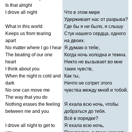
Is
that
alright
I
drove
all
night
Что в этом мире
Удерживает нас от разрыва?
What
in
this
world
Где бы я ни было, я слышу
Keeps
us
from
tearing
Стук нашего сердца, одного
apart
на двоих.
No
matter
where
I
go
I
hear
Я думаю о тебе,
The
beating
of
our
one
Когда ночь холодна и темна.
heart
Никто не вызывает во мне
I
think
about
you
таких чувств,
When
the
night
is
cold
and
Как ты,
dark
Ничто не сотрет этого
No
one
can
move
me
чувства между мной и тобой.
The
way
that
you
do
Nothing
erases
the
feeling
Я ехала всю ночь, чтобы
between
me
and
you
добраться до тебя.
Всё в порядке?
I
drove
all
night
to
get
to
Я ехала всю ночь,