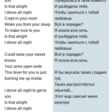
you
Прокралась в твою комнату
Is
that
alright
И разбудила тебя,
I
drove
all
night
Чтобы заняться с тобой
Crept
in
your
room
любовью.
Woke
you
from
your
sleep
Всё в порядке?
To
make
love
to
you
Я ехала всю ночь.
Is
that
alright
И разбудила тебя,
I
drove
all
night
Чтобы заняться с тобой
любовью.
Could
taste
your
sweet
Всё в порядке?
kisses
Я ехала всю ночь.
Your
arms
open
wide
This
fever
for
you
is
just
Я бы вкусила твоих сладких
burning
me
up
inside
губ,
Твоих распростёртых
I
drove
all
night
to
get
to
объятий...
you
Этот жар сжигает меня
Is
that
alright
изнутри.
I
drove
all
night