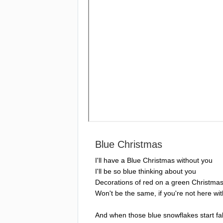
Blue
Christmas
I'll
have
a
Blue
Christmas
without
you
I'll
be
so
blue
thinking
about
you
Decorations
of
red
on
a
green
Christmas
Won't
be
the
same
,
if
you're
not
here
wit
And
when
those
blue
snowflakes
start
fal