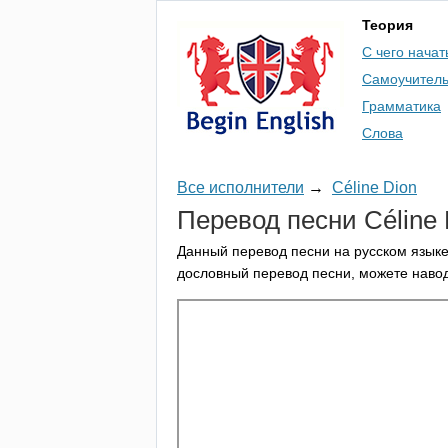
Теория
С чего начат
Самоучител
Грамматика
Слова
Все исполнители
→
Céline Dion
Перевод песни
C
é
line
Данный перевод песни на русском языке
дословный перевод песни, можете навод