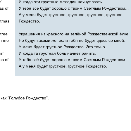
n'
И когда эти грустные мелодии начнут звать.
as
of
У тебя всё будет хорошо с твоим Светлым Рождеством...
А у меня будет грустное, грустное, грустное, грустное
stmas
Рождество.
tree
Украшения из красного на зелёной Рождественской ёлке
h
me
Не будут такими же, если тебя не будет здесь со мной.
У меня будет грустное Рождество. Это точно.
in'
И когда та грустная боль начнёт ранить.
as
of
У тебя всё будет хорошо с твоим Светлым Рождеством...
А у меня будет грустное, грустное Рождество.
как "Голубое Рождество".