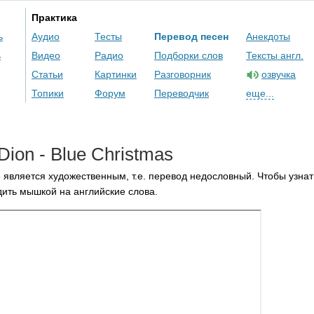
Практика
ь
Аудио
Тесты
Перевод песен
Анекдоты
ь
Видео
Радио
Подборки слов
Тексты англ.
Статьи
Картинки
Разговорник
озвучка
Топики
Форум
Переводчик
еще...
Dion
-
Blue
Christmas
 является художественным, т.е. перевод недословный. Чтобы узнат
ить мышкой на английские слова.