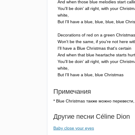
And
when
those
blue
melodies
start
calli
You'll
be
doin'
all
right
,
with
your
Christm
white
,
But
I'll
have
a
blue
,
blue
,
blue
,
blue
Chri
Decorations
of
red
on
a
green
Christmas
Won't
be
the
same
,
if
you're
not
here
wit
I'll
have
a
Blue
Christmas
that's
certain
And
when
that
blue
heartache
starts
hurt
You'll
be
doin'
all
right
,
with
your
Christm
white
,
But
I'll
have
a
blue
,
blue
Christmas
Примечания
*
Blue
Christmas
также можно перевести, 
Другие песни
C
é
line
Dion
Baby close your eyes