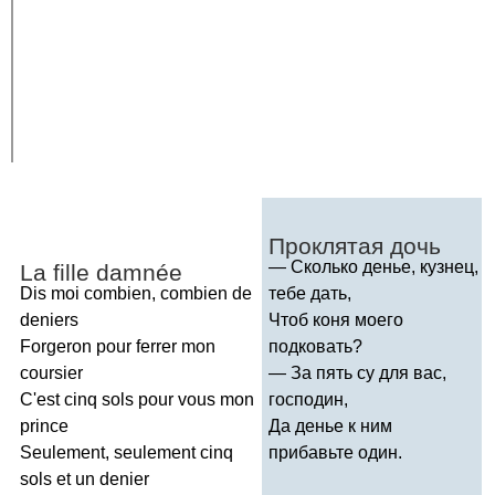
Проклятая дочь
— Сколько денье, кузнец,
La
fille
damn
é
e
Dis
moi
combien
,
combien
de
тебе дать,
deniers
Чтоб коня моего
Forgeron
pour
ferrer
mon
подковать?
coursier
— За пять су для вас,
C'est
cinq
sols
pour
vous
mon
господин,
prince
Да денье к ним
Seulement
,
seulement
cinq
прибавьте один.
sols
et
un
denier