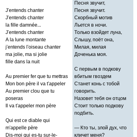
Песня звучит,
J'entends
chanter
Песня звучит.
J'entends
chanter
Скорбный мотив
la
fille
damn
é
e
...
Льется в ночи.
J'entends
chanter
Только взойдет луна,
A
la
lune
montante
Слышу, поёт она,
j'entends
l'oiseau
chanter
Милая, милая
ma
jolie
,
ma
si
jolie
Доченька моя.
fille
dans
la
nuit
С первым в подкову
Au
premier
fer
que
tu
mettras
вбитым гвоздем
Mon
bon
p
è
re
il
va
t'appeler
Станет конь с тобой
Au
premier
clou
que
tu
говорить.
poseras
Назовет тебя он отцом
Il
va
t'appeler
mon
p
è
re
Стоит только подкову
подбить.
Qui
est
ce
diable
qui
m'appelle
p
è
re
— Кто ты, злой дух, что
Dis-moi
qui
es-tu
sur-le-
кличет меня?