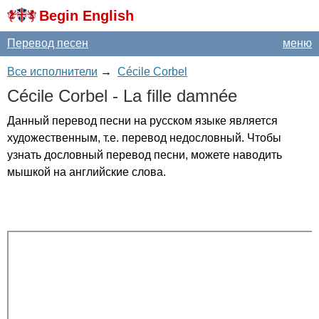
Begin English
Перевод песен
меню
Все исполнители
→
Cécile Corbel
C
é
cile
Corbel
-
La
fille
damn
é
e
Данный перевод песни на русском языке является
художественным, т.е. перевод недословный. Чтобы
узнать дословный перевод песни, можете наводить
мышкой на английские слова.