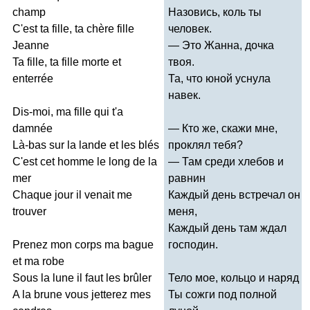
champ
Назовись, коль ты
C'est
ta
fille
,
ta
ch
è
re
fille
человек.
Jeanne
— Это Жанна, дочка
Ta
fille
,
ta
fille
morte
et
твоя.
enterr
é
e
Та, что юной уснула
навек.
Dis-moi
,
ma
fille
qui
t'a
damn
é
e
— Кто же, скажи мне,
L
à-
bas
sur
la
lande
et
les
bl
é
s
проклял тебя?
C'est
cet
homme
le
long
de
la
— Там среди хлебов и
mer
равнин
Chaque
jour
il
venait
me
Каждый день встречал он
trouver
меня,
Каждый день там ждал
Prenez
mon
corps
ma
bague
господин.
et
ma
robe
Sous
la
lune
il
faut
les
br
û
ler
Тело мое, кольцо и наряд
A
la
brune
vous
jetterez
mes
Ты сожги под полной